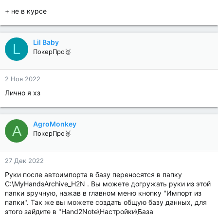
+ не в курсе
Lil Baby
L
ПокерПро🥈
2 Ноя 2022
Лично я хз
AgroMonkey
A
ПокерПро🥈
27 Дек 2022
Руки после автоимпорта в базу переносятся в папку
C:\MyHandsArchive_H2N . Вы можете догружать руки из этой
папки вручную, нажав в главном меню кнопку "Импорт из
папки". Так же вы можете создать общую базу данных, для
этого зайдите в "Hand2Note\Настройки\База