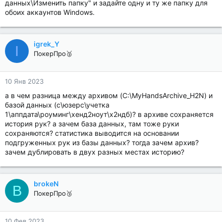
данных\Изменить папку" и задайте одну и ту же папку для
обоих аккаунтов Windows.
igrek_Y
I
ПокерПро🥈
10 Янв 2023
а в чем разница между архивом (C:\MyHandsArchive_H2N) и
базой данных (с\юзерс\учетка
1\аппдата\роуминг\хенд2ноут\х2ндб)? в архиве сохраняется
история рук? а зачем база данных, там тоже руки
сохраняются? статистика выводится на основании
подгруженных рук из базы данных? тогда зачем архив?
зачем дублировать в двух разных местах историю?
brokeN
B
ПокерПро🥉
10 Фев 2023