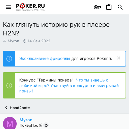
Как глянуть историю рук в плеере
H2N?
А
Д
Myron
14 Сен 2022
в
а
т
т
о
а
Эксклюзивные фрироллы
для игроков Poker.ru
р
н
т
а
е
ч
м
а
Конкурс “Термины покера":
Что ты знаешь о
ы
л
любимой игре? Участвуй в конкурсе и выигрывай
а
призы!
Hand2note
Myron
M
ПокерПро🥈