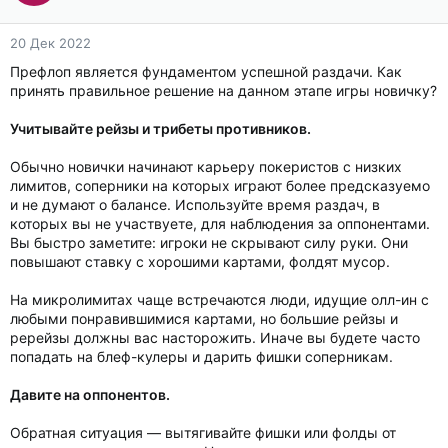
20 Дек 2022
Префлоп является фундаментом успешной раздачи. Как
принять правильное решение на данном этапе игры новичку?
Учитывайте рейзы и трибеты противников.
Обычно новички начинают карьеру покеристов с низких
лимитов, соперники на которых играют более предсказуемо
и не думают о балансе. Используйте время раздач, в
которых вы не участвуете, для наблюдения за оппонентами.
Вы быстро заметите: игроки не скрывают силу руки. Они
повышают ставку с хорошими картами, фолдят мусор.
На микролимитах чаще встречаются люди, идущие олл-ин с
любыми понравившимися картами, но большие рейзы и
ререйзы должны вас насторожить. Иначе вы будете часто
попадать на блеф-кулеры и дарить фишки соперникам.
Давите на оппонентов.
Обратная ситуация — вытягивайте фишки или фолды от