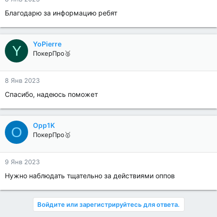
Благодарю за информацию ребят
YoPierre
Y
ПокерПро🥈
8 Янв 2023
Спасибо, надеюсь поможет
Opp1K
O
ПокерПро🥇
9 Янв 2023
Нужно наблюдать тщательно за действиями оппов
Войдите или зарегистрируйтесь для ответа.