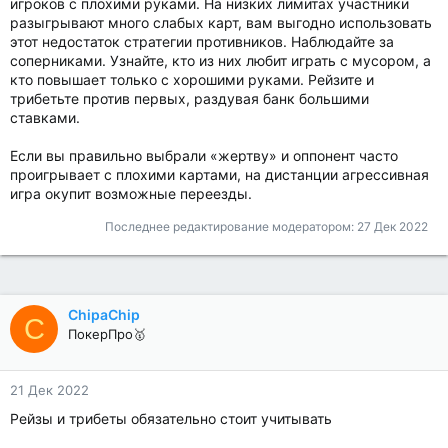
игроков с плохими руками. На низких лимитах участники
разыгрывают много слабых карт, вам выгодно использовать
этот недостаток стратегии противников. Наблюдайте за
соперниками. Узнайте, кто из них любит играть с мусором, а
кто повышает только с хорошими руками. Рейзите и
трибетьте против первых, раздувая банк большими
ставками.
Если вы правильно выбрали «жертву» и оппонент часто
проигрывает с плохими картами, на дистанции агрессивная
игра окупит возможные переезды.
Последнее редактирование модератором:
27 Дек 2022
ChipaChip
C
ПокерПро🥇
21 Дек 2022
Рейзы и трибеты обязательно стоит учитывать