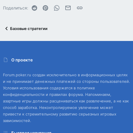
Reddit
Pinterest
WhatsApp
Электронная почта
Ссылка
Поделиться:
Базовые стратегии
О проекте
Forum.poker.ru создан исключительно в информационных целях
и не принимает денежных платежей со стороны пользователей.
Условия использования содержатся в политике
конфиденциальности и правилах форума. Напоминаем,
азартные игры должны расцениваться как развлечение, а не как
способ заработка. Неконтролируемое увлечение может
привести к стремительному развитию серьезных игровых
зависимостей.
Быстрая навигация