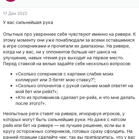
17 Дек 2022
У вас сильнейшая рука
Опытные про увереннее себя чувствуют именно на ривере. К
этому моменту они уже понаблюдали за всеми оставшимися
в игре соперниками и прочитали их диапазоны. На ривере,
когда ни у вас, ни у оппонентов больше нет шанса на
улучшение, навык чтения рук выходит на первое место.
Перед ставкой на велью задайте себе несколько вопросов:
«Сколько соперников с картами слабее моих
коллируют или 3-бетят мою ставку?”;
«Сколько оппонентов с рукой сильнее моей ответят на
мой бет или рейз?»;
«Кто из противников сделает ре-рейз, и что мне делать
после этого?».
Неопытные реги ставят на ривере, игнорируя игроков, у
которых могут быть сильнейшие руки. Но даже с натсом
рейз или бет на ривере — не лучшее решение, если вы в
кругу осторожных соперников, готовых сразу сфолдить. На
ранней позиции сделайте чек: так вы притворитесь, что у вас