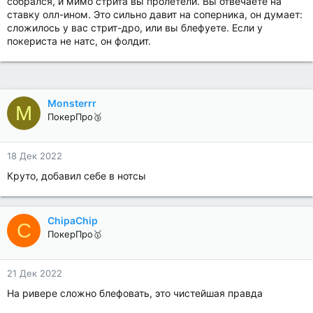
собрался, и мимо стрита вы пролетели. Вы отвечаете на
ставку олл-ином. Это сильно давит на соперника, он думает:
сложилось у вас стрит-дро, или вы блефуете. Если у
покериста не натс, он фолдит.
Monsterrr
M
ПокерПро🥉
18 Дек 2022
Круто, добавил себе в нотсы
ChipaChip
C
ПокерПро🥇
21 Дек 2022
На ривере сложно блефовать, это чистейшая правда