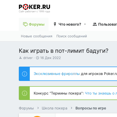
Форумы
Что нового?
Пользова
Новые сообщения
Поиск сообщений
Как играть в пот-лимит бадуги?
А
Д
driver
16 Дек 2022
в
а
т
т
о
а
Эксклюзивные фрироллы
для игроков Poker.r
р
н
т
а
е
ч
м
а
Конкурс “Термины покера":
Что ты знаешь о 
ы
л
а
Форумы
Школа покера
Вопросы по игре