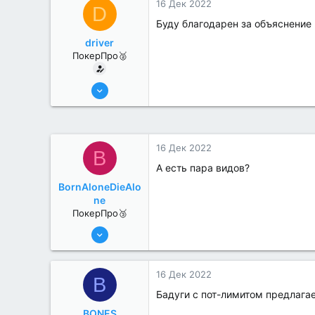
16 Дек 2022
D
Буду благодарен за объяснение 
driver
ПокерПро🥈
17 Авг 2022
273
2
16 Дек 2022
B
А есть пара видов?
BornAloneDieAlo
ne
ПокерПро🥉
17 Авг 2022
216
0
16 Дек 2022
B
Бадуги с пот-лимитом предлаг
BONES