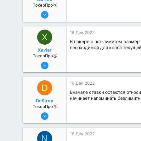
ПокерПро🥉
17 Авг 2022
216
1
16 Дек 2022
X
В покере с пот-лимитом размер
необходимой для колла текущей
Xavier
ПокерПро🥉
17 Авг 2022
217
2
16 Дек 2022
D
Вначале ставки остаются относи
начинает напоминать безлимитн
De$troy
ПокерПро🥉
17 Авг 2022
208
0
16 Дек 2022
N