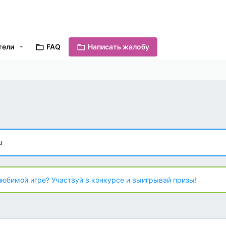
тели
FAQ
Написать жалобу
u
любимой игре? Участвуй в конкурсе и выигрывай призы!