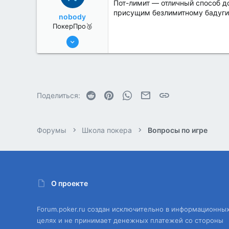
Пот-лимит — отличный способ до
присущим безлимитному бадуги
nobody
ПокерПро🥉
17 Авг 2022
188
1
Reddit
Pinterest
WhatsApp
Электронная почта
Ссылка
Поделиться:
Форумы
Школа покера
Вопросы по игре
О проекте
Forum.poker.ru создан исключительно в информационны
целях и не принимает денежных платежей со стороны