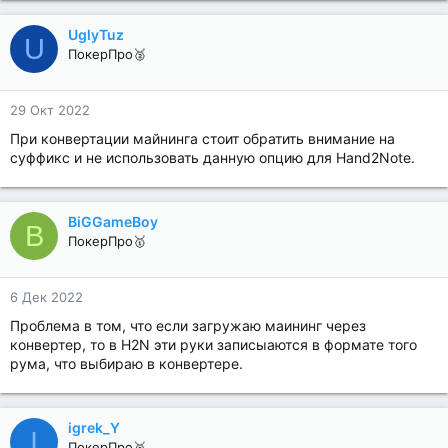
UglyTuz
U
ПокерПро🥈
29 Окт 2022
При конвертации майнинга стоит обратить внимание на
суффикс и не использовать данную опцию для Hand2Note.
BiGGameBoy
B
ПокерПро🥇
6 Дек 2022
Проблема в том, что если загружаю маининг через
конвертер, то в H2N эти руки записыаются в формате того
рума, что выбираю в конвертере.
igrek_Y
I
ПокерПро🥈