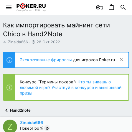
Как импортировать майнинг сети
Chico в Hand2Note
А
Д
Zinaida666
28 Окт 2022
в
а
т
т
о
а
Эксклюзивные фрироллы
для игроков Poker.ru
р
н
т
а
е
ч
м
а
Конкурс “Термины покера":
Что ты знаешь о
ы
л
любимой игре? Участвуй в конкурсе и выигрывай
а
призы!
Hand2note
Zinaida666
Z
ПокерПро🥈