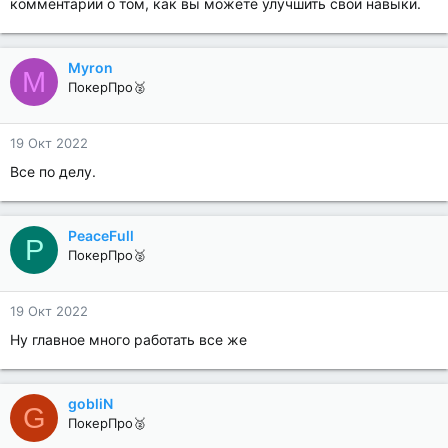
комментарии о том, как вы можете улучшить свои навыки.
Myron
M
ПокерПро🥈
19 Окт 2022
Все по делу.
PeaceFull
P
ПокерПро🥈
19 Окт 2022
Ну главное много работать все же
gobliN
G
ПокерПро🥈