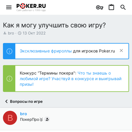
Как я могу улучшить свою игру?
А
Д
bro
13 Окт 2022
в
а
т
т
о
а
Эксклюзивные фрироллы
для игроков Poker.ru
р
н
т
а
е
ч
м
а
Конкурс “Термины покера":
Что ты знаешь о
ы
л
любимой игре? Участвуй в конкурсе и выигрывай
а
призы!
Вопросы по игре
bro
B
ПокерПро🥈