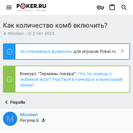
Как количество комб включить?
А
Д
Micoben
2 Окт 2023
в
а
т
т
о
а
Эксклюзивные фрироллы
для игроков Poker.ru
р
н
т
а
е
ч
м
а
Конкурс “Термины покера":
Что ты знаешь о
ы
л
любимой игре? Участвуй в конкурсе и выигрывай
а
призы!
Flopzilla
Micoben
M
Регуляр🥉