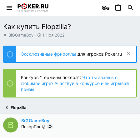
Как купить Flopzilla?
А
Д
BiGGameBoy
1 Ноя 2022
в
а
т
т
о
а
Эксклюзивные фрироллы
для игроков Poker.ru
р
н
т
а
е
ч
м
а
Конкурс “Термины покера":
Что ты знаешь о
ы
л
любимой игре? Участвуй в конкурсе и выигрывай
а
призы!
Flopzilla
BiGGameBoy
B
ПокерПро🥇