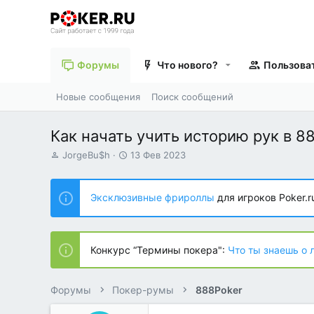
Форумы
Что нового?
Пользова
Новые сообщения
Поиск сообщений
Как начать учить историю рук в 8
А
Д
JorgeBu$h
13 Фев 2023
в
а
т
т
о
а
Эксклюзивные фрироллы
для игроков Poker.r
р
н
т
а
е
ч
м
а
Конкурс “Термины покера":
Что ты знаешь о 
ы
л
а
Форумы
Покер-румы
888Poker