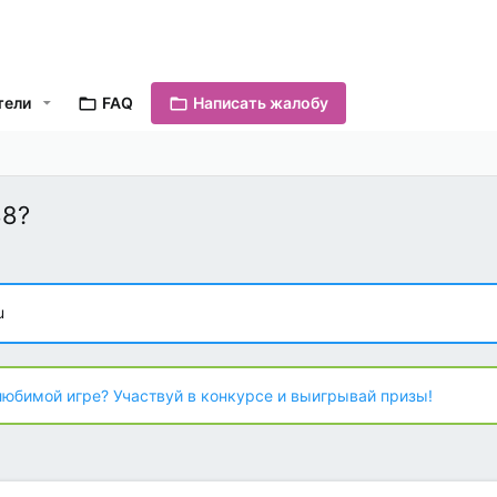
тели
FAQ
Написать жалобу
88?
u
любимой игре? Участвуй в конкурсе и выигрывай призы!