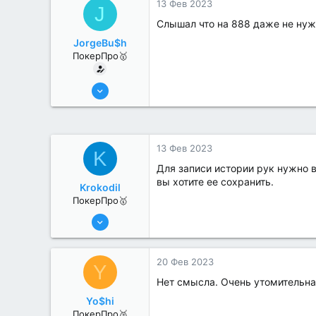
13 Фев 2023
J
Слышал что на 888 даже не нуже
JorgeBu$h
ПокерПро🥇
25 Июл 2022
434
3
13 Фев 2023
K
Для записи истории рук нужно в
вы хотите ее сохранить.
Krokodil
ПокерПро🥇
25 Июл 2022
416
2
20 Фев 2023
Y
Нет смысла. Очень утомительна
Yo$hi
ПокерПро🥈