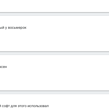
ный у восьмерок
асен
й софт для этого использовал