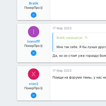
Bratik
ПокерПро🥉
17 Авг 2022
205
1
17 Мар 2023
I
Bratik написал(а):
Ivanofff
ПокерПро🥉
Мне так себе. Я бы лучше друг
17 Авг 2022
Да, но он стоит уже гораздо бол
190
1
17 Мар 2023
X
Поищи на форуме темы, у нас н
xren2
ПокерПро🥉
17 Авг 2022
201
0