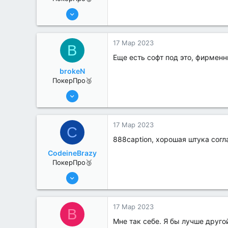
25 Июл 2022
371
0
17 Мар 2023
B
Еще есть софт под это, фирмен
brokeN
ПокерПро🥉
17 Авг 2022
247
0
17 Мар 2023
C
888caption, хорошая штука согл
CodeineBrazy
ПокерПро🥉
17 Авг 2022
188
3
17 Мар 2023
B
Мне так себе. Я бы лучше друго