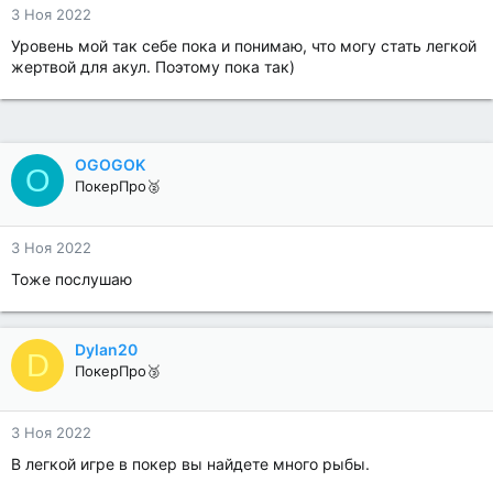
3 Ноя 2022
Уровень мой так себе пока и понимаю, что могу стать легкой
жертвой для акул. Поэтому пока так)
OGOGOK
O
ПокерПро🥈
3 Ноя 2022
Тоже послушаю
Dylan20
D
ПокерПро🥉
3 Ноя 2022
В легкой игре в покер вы найдете много рыбы.