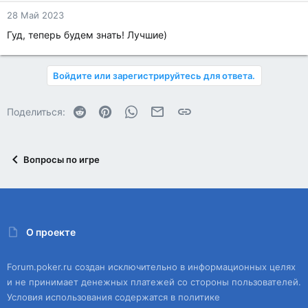
28 Май 2023
Гуд, теперь будем знать! Лучшие)
Войдите или зарегистрируйтесь для ответа.
Reddit
Pinterest
WhatsApp
Электронная почта
Ссылка
Поделиться:
Вопросы по игре
О проекте
Forum.poker.ru создан исключительно в информационных целях
и не принимает денежных платежей со стороны пользователей.
Условия использования содержатся в политике