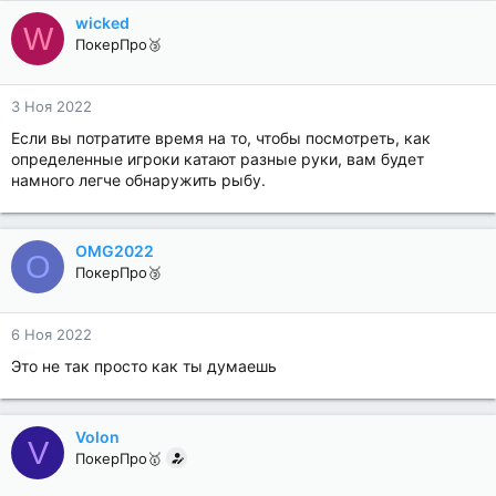
wicked
W
ПокерПро🥉
3 Ноя 2022
Если вы потратите время на то, чтобы посмотреть, как
определенные игроки катают разные руки, вам будет
намного легче обнаружить рыбу.
OMG2022
O
ПокерПро🥉
6 Ноя 2022
Это не так просто как ты думаешь
Volon
V
ПокерПро🥇