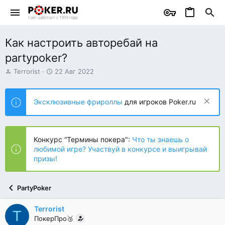
Как настроить авторебай на
partypoker?
А
Д
Terrorist
22 Авг 2022
в
а
т
т
о
а
Эксклюзивные фрироллы
для игроков Poker.ru
р
н
т
а
е
ч
м
а
Конкурс “Термины покера":
Что ты знаешь о
ы
л
любимой игре? Участвуй в конкурсе и выигрывай
а
призы!
PartyPoker
Terrorist
T
ПокерПро🥉