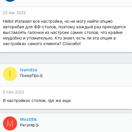
22 Авг 2022
Hello! Излазил все настройки, но не могу найти опцию
авторебая для ФФ-столов, поэтому каждый раз приходится
выставлять галочки из настроек самих столов, что крайне
неудобно и утомительно. Кто знает, есть ли эта опция в
настройках самого клиента? Спасибо!
Ivanidze
I
ПокерПро🥈
5 Сен 2022
В настройках столов, где же еще
Mostttik
M
Регуляр🥈