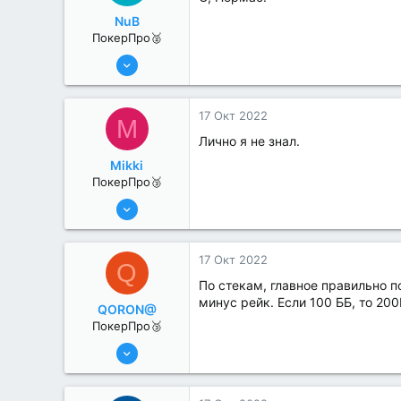
NuB
ПокерПро🥈
25 Июл 2022
285
2
17 Окт 2022
M
Лично я не знал.
Mikki
ПокерПро🥉
25 Июл 2022
245
0
17 Окт 2022
Q
По стекам, главное правильно п
минус рейк. Если 100 ББ, то 200
QORON@
ПокерПро🥉
25 Июл 2022
248
0