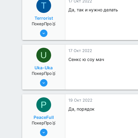
17 Окт 2022
T
Да, так и нужно делать
Terrorist
ПокерПро🥉
25 Июл 2022
236
0
17 Окт 2022
U
Сенкс ю соу мач
Uka-Uka
ПокерПро🥈
25 Июл 2022
256
1
19 Окт 2022
P
Да, порядок
PeaceFull
ПокерПро🥈
8 Июн 2022
259