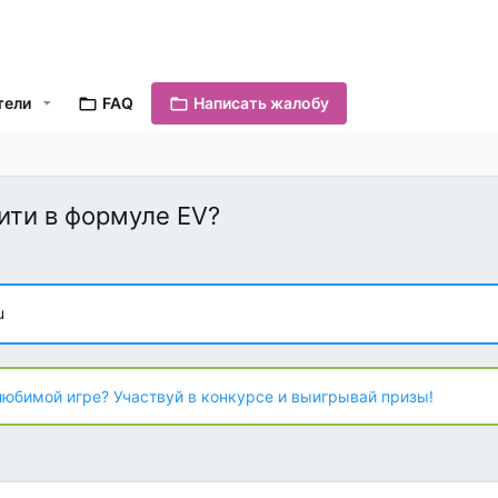
тели
FAQ
Написать жалобу
ити в формуле EV?
u
любимой игре? Участвуй в конкурсе и выигрывай призы!