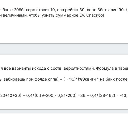
 банк: 20бб, херо ставит 10, опп рейзит 30, херо 3бет-алин 90.
и величинами, чтобы узнать суммарное EV. Спасибо!
 все варианты исхода с соотв. вероятностями. Формула в твое
ы забираешь при фолде оппа) + (1-ФЭ)*(%Эквити * на банк после
20+10+30) + 0.4*(0.19*200 - 0,81*200) =36 + 0,4*(38-162) = -13,6