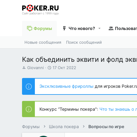
Форумы
Что нового?
Пользова
Новые сообщения
Поиск сообщений
Как объединить эквити и фолд экв
А
Д
Giovanni
17 Окт 2022
в
а
т
т
о
а
Эксклюзивные фрироллы
для игроков Poker.r
р
н
т
а
е
ч
м
а
Конкурс “Термины покера":
Что ты знаешь о 
ы
л
а
Форумы
Школа покера
Вопросы по игре