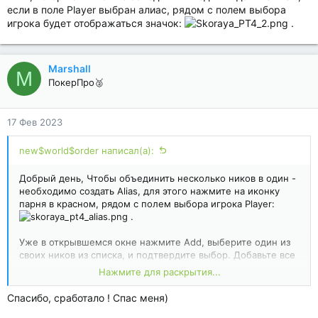
если в поле Player выбран алиас, рядом с полем выбора
игрока будет отображаться значок:
.
Marshall
M
ПокерПро🥈
17 Фев 2023
new$world$order написал(а):
Добрый день, Чтобы объединить несколько ников в один -
необходимо создать Alias, для этого нажмите на иконку
парня в красном, рядом с полем выбора игрока Player:
.
Уже в открывшемся окне нажмите Add, выберите один из
своих ников из списка, и подтвердите выбор. Добавьте все
ники, которые вы хотите объединить в один. В
Нажмите для раскрытия...
дальнейшем, если в поле Player выбран алиас, рядом с
полем выбора игрока будет отображаться значок:
Спасибо, сработало ! Спас меня)
.