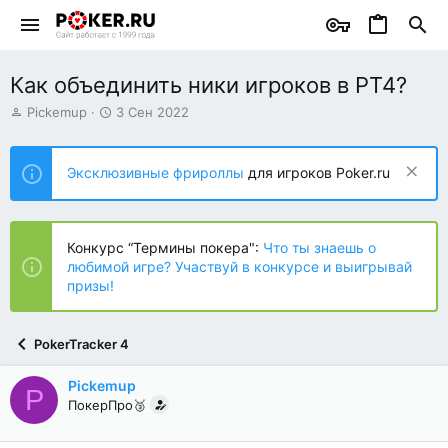
Как объединить ники игроков в PT4?
А
Д
Pickemup
3 Сен 2022
в
а
т
т
о
а
Эксклюзивные фрироллы
для игроков Poker.ru
р
н
т
а
е
ч
м
а
Конкурс “Термины покера":
Что ты знаешь о
ы
л
любимой игре? Участвуй в конкурсе и выигрывай
а
призы!
PokerTracker 4
Pickemup
P
ПокерПро🥉