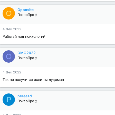
Opposite
O
ПокерПро🥉
4 Дек 2022
Работай над психологий
OMG2022
O
ПокерПро🥉
4 Дек 2022
Так не получится если ты лудоман
pereezd
P
ПокерПро🥉