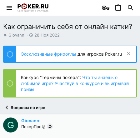
Как ограничить себя от онлайн катки?
А
Д
Giovanni
28 Ноя 2022
в
а
т
т
о
а
Эксклюзивные фрироллы
для игроков Poker.ru
р
н
т
а
е
ч
м
а
Конкурс “Термины покера":
Что ты знаешь о
ы
л
любимой игре? Участвуй в конкурсе и выигрывай
а
призы!
Вопросы по игре
Giovanni
G
ПокерПро🥇