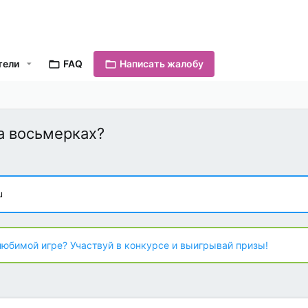
тели
FAQ
Написать жалобу
а восьмерках?
u
любимой игре? Участвуй в конкурсе и выигрывай призы!