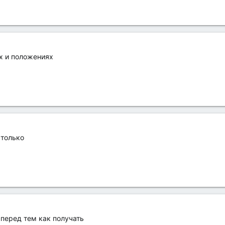
х и положениях
 только
 перед тем как получать