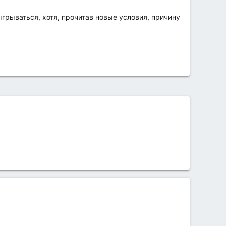
грываться, хотя, прочитав новые условия, причину