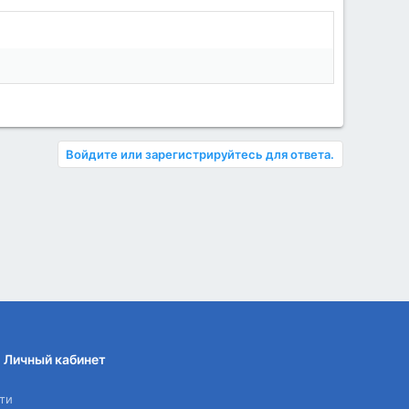
Войдите или зарегистрируйтесь для ответа.
Личный кабинет
ти