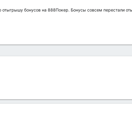
о отыгрышу бонусов на 888Покер. Бонусы совсем перестали оты