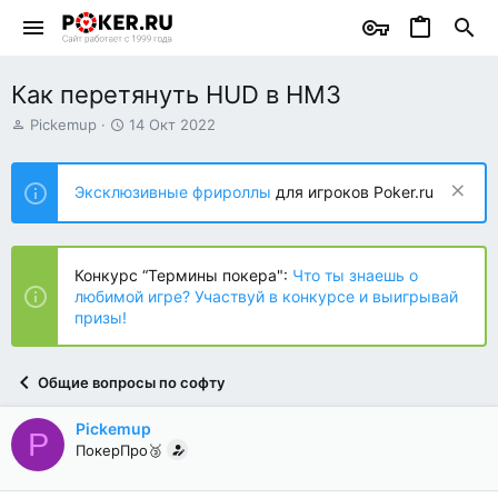
Как перетянуть HUD в HM3
А
Д
Pickemup
14 Окт 2022
в
а
т
т
о
а
Эксклюзивные фрироллы
для игроков Poker.ru
р
н
т
а
е
ч
м
а
Конкурс “Термины покера":
Что ты знаешь о
ы
л
любимой игре? Участвуй в конкурсе и выигрывай
а
призы!
Общие вопросы по софту
Pickemup
P
ПокерПро🥉