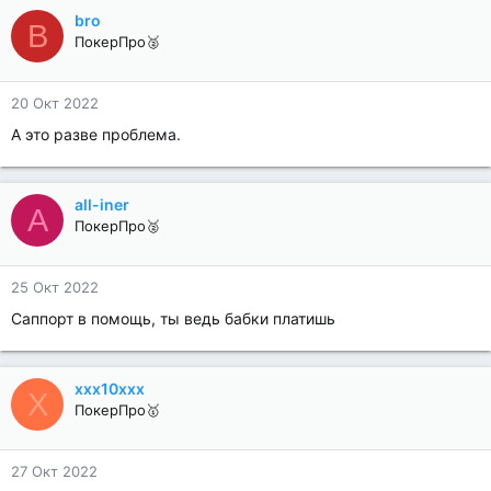
bro
B
ПокерПро🥈
20 Окт 2022
А это разве проблема.
all-iner
A
ПокерПро🥈
25 Окт 2022
Саппорт в помощь, ты ведь бабки платишь
xxx10xxx
X
ПокерПро🥇
27 Окт 2022