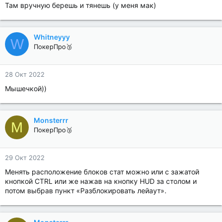
Там вручную берешь и тянешь (у меня мак)
Whitneyyy
W
ПокерПро🥉
28 Окт 2022
Мышечкой))
Monsterrr
M
ПокерПро🥉
29 Окт 2022
Менять расположение блоков стат можно или с зажатой
кнопкой CTRL или же нажав на кнопку HUD за столом и
потом выбрав пункт «Разблокировать лейаут».