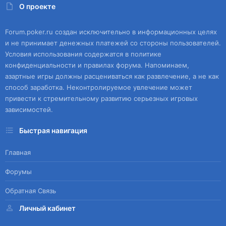
О проекте
Forum.poker.ru создан исключительно в информационных целях
и не принимает денежных платежей со стороны пользователей.
Условия использования содержатся в политике
конфиденциальности и правилах форума. Напоминаем,
азартные игры должны расцениваться как развлечение, а не как
способ заработка. Неконтролируемое увлечение может
привести к стремительному развитию серьезных игровых
зависимостей.
Быстрая навигация
Главная
Форумы
Обратная Связь
Личный кабинет