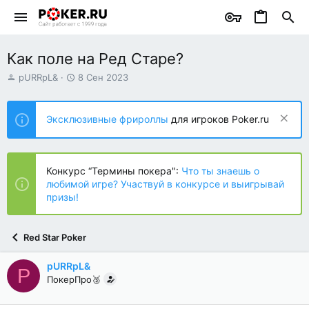
Как поле на Ред Старе?
А
Д
pURRpL&
8 Сен 2023
в
а
т
т
о
а
Эксклюзивные фрироллы
для игроков Poker.ru
р
н
т
а
е
ч
м
а
Конкурс “Термины покера":
Что ты знаешь о
ы
л
любимой игре? Участвуй в конкурсе и выигрывай
а
призы!
Red Star Poker
pURRpL&
P
ПокерПро🥈