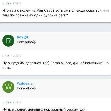
8 Сен 2023
Что там с полем на Ред Стар? Есть смысл сюда соваться или
там по-прежнему одни русские реги?
RoY@L
R
ПокерПро🥈
8 Сен 2023
Ну а куда им деваться-то?) Регов много, фишей поменьше, но
есть.
Waldemar
W
ПокерПро🥈
8 Сен 2023
Ну для людей, ценящих нормальный режим дня,