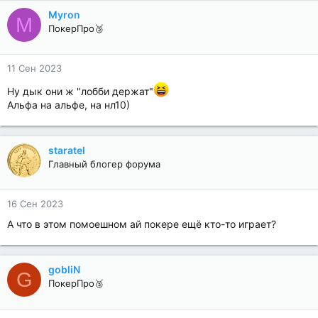
Myron
M
ПокерПро🥈
11 Сен 2023
Ну дык они ж "лобби держат"
Альфа на альфе, на нл10)
staratel
Главный блогер форума
16 Сен 2023
А что в этом помоешном ай покере ещё кто-то играет?
gobliN
G
ПокерПро🥈