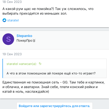
18 Сен 2023
А какой рум щас не помойка?) Так уж сложилось, что
выбирать приходится из меньших зол.
Р
staratel
е
а
к
Stepanko
S
ц
ПокерПро🥈
и
и
:
19 Сен 2023
staratel написал(а):
А что в этом помоешном ай покере ещё кто-то играет?
Единственная не помоешная сеть - GG. Там тебе и картинки,
и облачка, и аватарки. Знай себе, плати конский рейки и
катай в ноль, наслаждайся)
Войдите или зарегистрируйтесь для ответа.