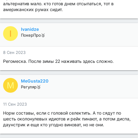
альтернатив мало. кто готов днем отсыпаться, тот в
американских румах сидит.
Ivanidze
I
ПокерПро🥈
8 Сен 2023
Регомеска. После зимы 22 наживать здесь сложно.
MeGusta220
M
Регуляр🥉
11 Сен 2023
Норм составы, если с головой селектить. А то сядут по
шесть околонулевых идиотов и рейк пинают, а потом диспа,
даунстрик и еще кто угодно виноват, но не они.