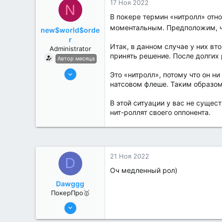
17 Ноя 2022
N
В покере термин «нитролл» отно
моментальным. Предположим, чт
new$world$orde
r
Итак, в данном случае у них вто
Administrator
принять решение. После долгих
Автор месяца
27 Май 2022
Это «нитролл», потому что он ни
3,039
натсовом флеше. Таким образом,
184
В этой ситуации у вас не сущест
нит-роллят своего оппонента.
21 Ноя 2022
D
Оч медленный рол)
Dawggg
ПокерПро🥇
25 Июл 2022
435