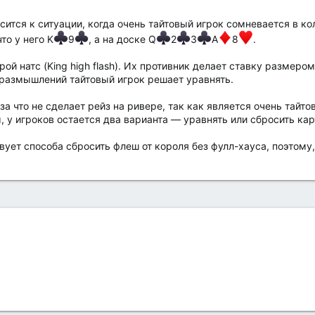
сится к ситуации, когда очень тайтовый игрок сомневается в к
о у него K
9
, а на доске Q
2
3
A
8
.
рой натс (King high flash). Их противник делает ставку размеро
 размышлений тайтовый игрок решает уравнять.
 за что не сделает рейз на ривере, так как является очень тай
 у игроков остается два варианта — уравнять или сбросить кар
вует способа сбросить флеш от короля без фулл-хауса, поэтому,