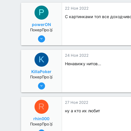
1
22 Ноя 2022
P
С картинками топ все доходчив
powerON
ПокерПро🥈
6 Июн 2022
334
2
24 Ноя 2022
K
Ненавижу нитов...
KillaPoker
ПокерПро🥈
13 Июн 2022
384
0
27 Ноя 2022
R
ну а кто их любит
rhin000
ПокерПро🥉
11 Авг 2022