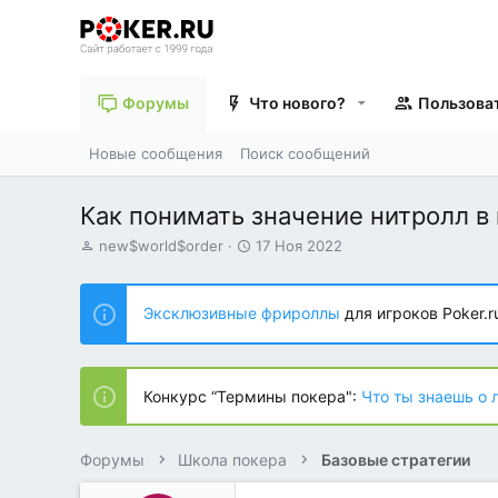
Форумы
Что нового?
Пользова
Новые сообщения
Поиск сообщений
Как понимать значение нитролл в
А
Д
new$world$order
17 Ноя 2022
в
а
т
т
о
а
Эксклюзивные фрироллы
для игроков Poker.r
р
н
т
а
е
ч
м
а
Конкурс “Термины покера":
Что ты знаешь о 
ы
л
а
Форумы
Школа покера
Базовые стратегии