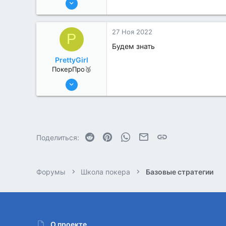
198
0
27 Ноя 2022
P
Будем знать
PrettyGirl
ПокерПро🥉
11 Авг 2022
200
0
Reddit
Pinterest
WhatsApp
Электронная почта
Ссылка
Поделиться:
Форумы
Школа покера
Базовые стратегии
О проекте