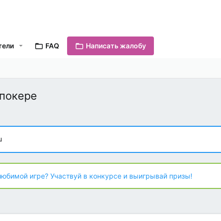
тели
FAQ
Написать жалобу
 покере
u
любимой игре? Участвуй в конкурсе и выигрывай призы!