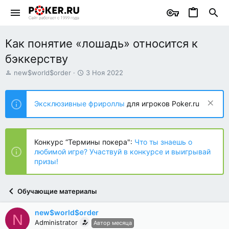
Как понятие «лошадь» относится к
бэккерству
А
Д
new$world$order
3 Ноя 2022
в
а
т
т
о
а
Эксклюзивные фрироллы
для игроков Poker.ru
р
н
т
а
е
ч
м
а
Конкурс “Термины покера":
Что ты знаешь о
ы
л
любимой игре? Участвуй в конкурсе и выигрывай
а
призы!
Обучающие материалы
new$world$order
N
Administrator
Автор месяца