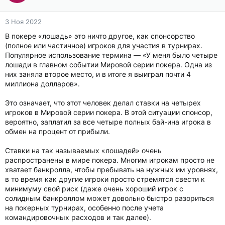
3 Ноя 2022
В покере «лошадь» это ничто другое, как спонсорство
(полное или частичное) игроков для участия в турнирах.
Популярное использование термина — «У меня было четыре
лошади в главном событии Мировой серии покера. Одна из
них заняла второе место, и в итоге я выиграл почти 4
миллиона долларов».
Это означает, что этот человек делал ставки на четырех
игроков в Мировой серии покера. В этой ситуации спонсор,
вероятно, заплатил за все четыре полных бай-ина игрока в
обмен на процент от прибыли.
Ставки на так называемых «лошадей» очень
распространены в мире покера. Многим игрокам просто не
хватает банкролла, чтобы пребывать на нужных им уровнях,
в то время как другие игроки просто стремятся свести к
минимуму свой риск (даже очень хороший игрок с
солидным банкроллом может довольно быстро разориться
на покерных турнирах, особенно после учета
командировочных расходов и так далее).