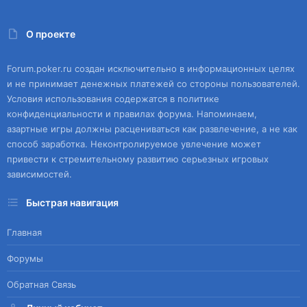
О проекте
Forum.poker.ru создан исключительно в информационных целях
и не принимает денежных платежей со стороны пользователей.
Условия использования содержатся в политике
конфиденциальности и правилах форума. Напоминаем,
азартные игры должны расцениваться как развлечение, а не как
способ заработка. Неконтролируемое увлечение может
привести к стремительному развитию серьезных игровых
зависимостей.
Быстрая навигация
Главная
Форумы
Обратная Связь