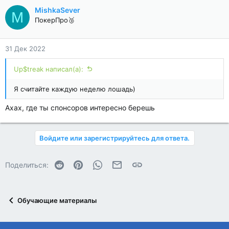
MishkaSever
M
ПокерПро🥉
31 Дек 2022
Up$treak написал(а):
Я считайте каждую неделю лошадь)
Ахах, где ты спонсоров интересно берешь
Войдите или зарегистрируйтесь для ответа.
Reddit
Pinterest
WhatsApp
Электронная почта
Ссылка
Поделиться:
Обучающие материалы