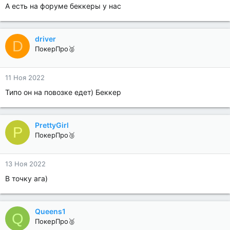
А есть на форуме беккеры у нас
driver
D
ПокерПро🥈
11 Ноя 2022
Типо он на повозке едет) Беккер
PrettyGirl
P
ПокерПро🥉
13 Ноя 2022
В точку ага)
Queens1
Q
ПокерПро🥈