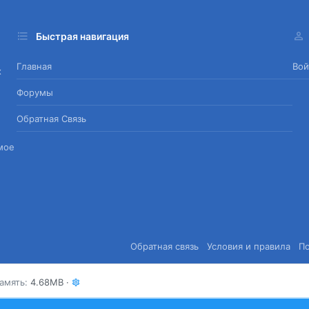
Быстрая навигация
Главная
Вой
х
Форумы
Обратная Связь
мое
Обратная связь
Условия и правила
П
амять
4.68MB