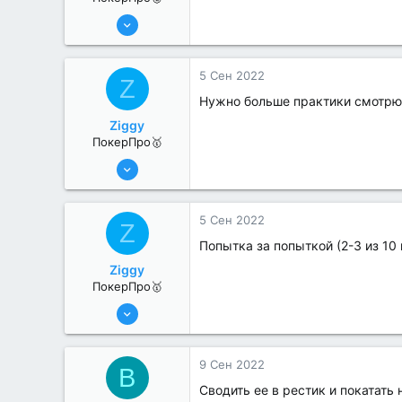
13 Июн 2022
280
1
5 Сен 2022
Z
Нужно больше практики смотрю
Ziggy
ПокерПро🥇
25 Июл 2022
403
0
5 Сен 2022
Z
Попытка за попыткой (2-3 из 10
Ziggy
ПокерПро🥇
25 Июл 2022
403
0
9 Сен 2022
B
Сводить ее в рестик и покатать 