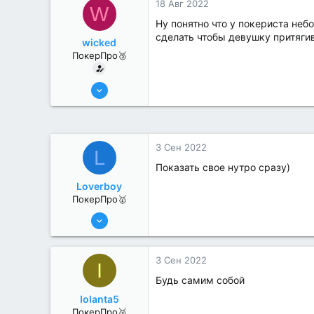
18 Авг 2022
W
Ну понятно что у покериста неб
сделать чтобы девушку притягив
wicked
ПокерПро🥉
11 Авг 2022
228
0
3 Сен 2022
L
Показать свое нутро сразу)
Loverboy
ПокерПро🥇
8 Июн 2022
445
1
3 Сен 2022
I
Будь самим собой
Iolanta5
ПокерПро🥈