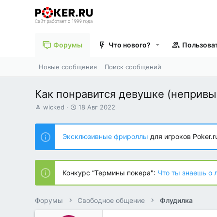
Форумы
Что нового?
Пользова
Новые сообщения
Поиск сообщений
Как понравится девушке (непривы
А
Д
wicked
18 Авг 2022
в
а
т
т
о
а
Эксклюзивные фрироллы
для игроков Poker.r
р
н
т
а
е
ч
м
а
Конкурс “Термины покера":
Что ты знаешь о 
ы
л
а
Форумы
Свободное общение
Флудилка