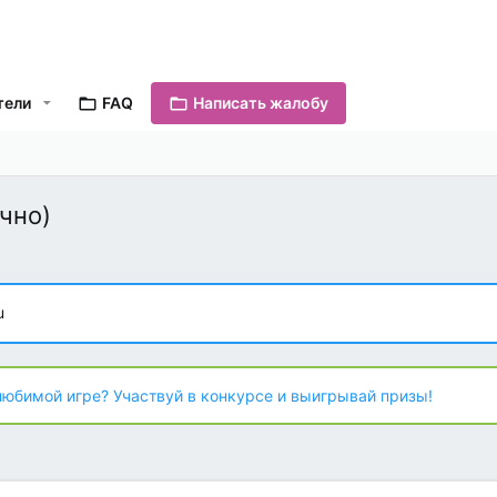
тели
FAQ
Написать жалобу
чно)
u
любимой игре? Участвуй в конкурсе и выигрывай призы!