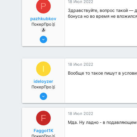
18 Июл 2022
P
Здравствуйте, вопрос такой — д
бонуса но во время не вложился
pazhkubkov
ПокерПро🥈
6 Июн 2022
287
0
18 Июл 2022
I
Вообще то такое пишут в услови
ideloyzer
ПокерПро🥈
6 Июн 2022
352
0
18 Июл 2022
F
Мда. Ну ладно - в подавляющем 
Faggot1K
ПокерПро🥈