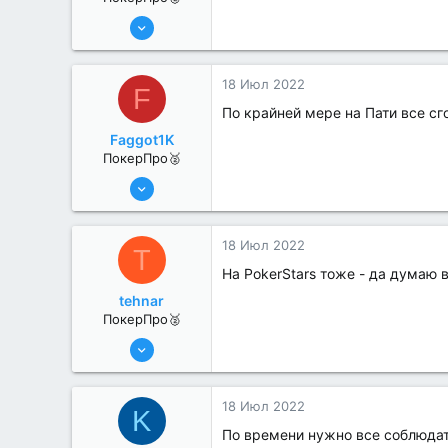
13 Июн 2022
273
1
18 Июл 2022
F
По крайней мере на Пати все сг
Faggot1K
ПокерПро🥈
13 Июн 2022
273
1
18 Июл 2022
T
На PokerStars тоже - да думаю 
tehnar
ПокерПро🥈
6 Июн 2022
341
1
18 Июл 2022
K
По времени нужно все соблюдат