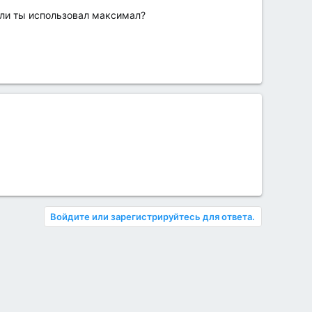
или ты использовал максимал?
Войдите или зарегистрируйтесь для ответа.