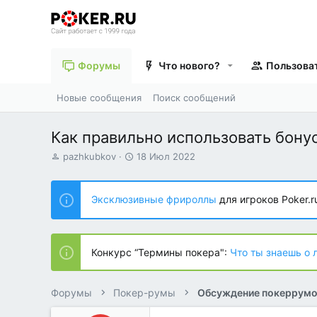
Форумы
Что нового?
Пользова
Новые сообщения
Поиск сообщений
Как правильно использовать бонус
А
Д
pazhkubkov
18 Июл 2022
в
а
т
т
о
а
Эксклюзивные фрироллы
для игроков Poker.r
р
н
т
а
е
ч
м
а
Конкурс “Термины покера":
Что ты знаешь о 
ы
л
а
Форумы
Покер-румы
Обсуждение покеррум