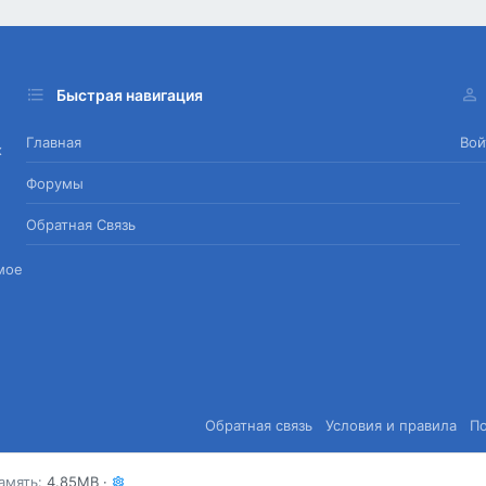
Быстрая навигация
Главная
Вой
х
Форумы
Обратная Связь
мое
Обратная связь
Условия и правила
П
амять
4.85MB