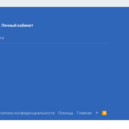
Личный кабинет
ти
олитика конфиденциальности
Помощь
Главная
R
S
S