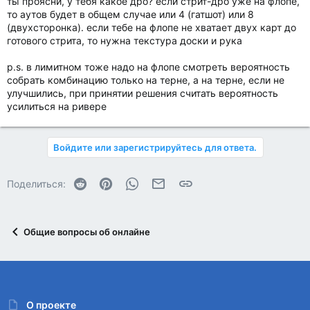
ты проясни, у тебя какое дро? если стрит-дро уже на флопе,
то аутов будет в общем случае или 4 (гатшот) или 8
(двухсторонка). если тебе на флопе не хватает двух карт до
готового стрита, то нужна текстура доски и рука
p.s. в лимитном тоже надо на флопе смотреть вероятность
собрать комбинацию только на терне, а на терне, если не
улучшились, при принятии решения считать вероятность
усилиться на ривере
Войдите или зарегистрируйтесь для ответа.
Reddit
Pinterest
WhatsApp
Электронная почта
Ссылка
Поделиться:
Общие вопросы об онлайне
О проекте