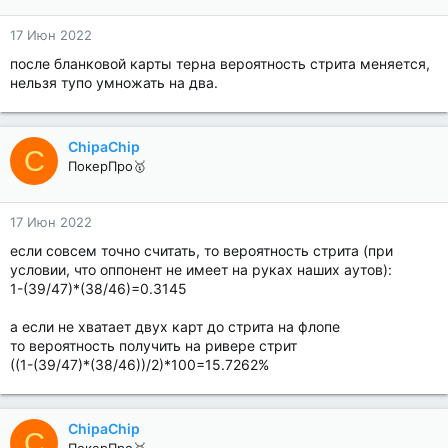
17 Июн 2022
после бланковой карты терна вероятность стрита меняется,
нельзя тупо умножать на два.
ChipaChip
C
ПокерПро🥇
17 Июн 2022
если совсем точно считать, то вероятность стрита (при
условии, что оппонент не имеет на руках наших аутов):
1-(39/47)*(38/46)=0.3145
а если не хватает двух карт до стрита на флопе
то вероятность получить на ривере стрит
((1-(39/47)*(38/46))/2)*100=15.7262%
ChipaChip
C