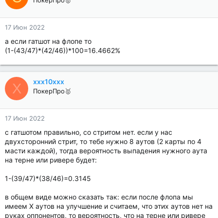
ПокерПро🥇
17 Июн 2022
а если гатшот на флопе то
(1-(43/47)*(42/46))*100=16.4662%
xxx10xxx
X
ПокерПро🥇
17 Июн 2022
с гатшотом правильно, со стритом нет. если у нас
двухсторонний стрит, то тебе нужно 8 аутов (2 карты по 4
масти каждой), тогда вероятность выпадения нужного аута
на терне или ривере будет:
1-(39/47)*(38/46)=0.3145
в общем виде можно сказать так: если после флопа мы
имеем X аутов на улучшение и считаем, что этих аутов нет на
руках оппонентов, то вероятность, что на терне или ривере