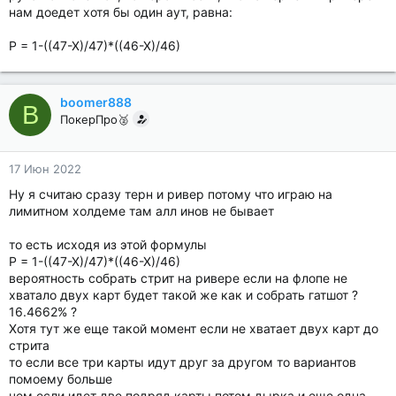
нам доедет хотя бы один аут, равна:
P = 1-((47-X)/47)*((46-X)/46)
boomer888
B
ПокерПро🥈
17 Июн 2022
Ну я считаю сразу терн и ривер потому что играю на
лимитном холдеме там алл инов не бывает
то есть исходя из этой формулы
P = 1-((47-X)/47)*((46-X)/46)
вероятность собрать стрит на ривере если на флопе не
хватало двух карт будет такой же как и собрать гатшот ?
16.4662% ?
Хотя тут же еще такой момент если не хватает двух карт до
стрита
то если все три карты идут друг за другом то вариантов
помоему больше
чем если идет две подряд карты потом дырка и еще одна