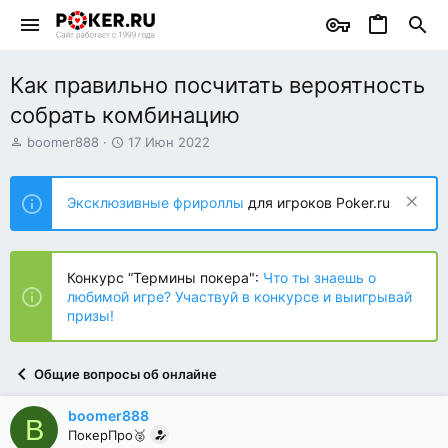
Как правильно посчитать вероятность
собрать комбинацию
А
Д
boomer888
17 Июн 2022
в
а
т
т
о
а
Эксклюзивные фрироллы
для игроков Poker.ru
р
н
т
а
е
ч
м
а
Конкурс “Термины покера":
Что ты знаешь о
ы
л
любимой игре? Участвуй в конкурсе и выигрывай
а
призы!
Общие вопросы об онлайне
boomer888
B
ПокерПро🥈