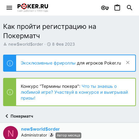
Как пройти регистрацию на
Покерматч
А
Д
new$world$order
8 Фев 2023
в
а
т
т
о
а
Эксклюзивные фрироллы
для игроков Poker.ru
р
н
т
а
е
ч
м
а
Конкурс “Термины покера":
Что ты знаешь о
ы
л
любимой игре? Участвуй в конкурсе и выигрывай
а
призы!
Покерматч
new$world$order
N
Administrator
Автор месяца