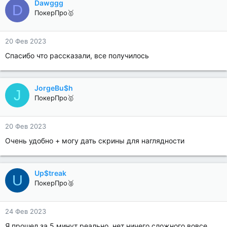
Dawggg
D
ПокерПро🥇
20 Фев 2023
Спасибо что рассказали, все получилось
JorgeBu$h
J
ПокерПро🥇
20 Фев 2023
Очень удобно + могу дать скрины для наглядности
Up$treak
U
ПокерПро🥈
24 Фев 2023
Я прошел за 5 минут реально, нет ничего сложного вовсе