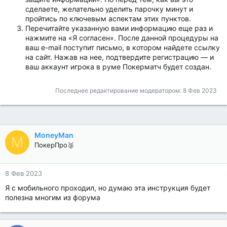
сделаете, желательно уделить парочку минут и
пройтись по ключевым аспектам этих пунктов.
Перечитайте указанную вами информацию еще раз и
нажмите на «Я согласен». После данной процедуры на
ваш e-mail поступит письмо, в котором найдете ссылку
на сайт. Нажав на нее, подтвердите регистрацию — и
ваш аккаунт игрока в руме Покерматч будет создан.
Последнее редактирование модератором:
8 Фев 2023
MoneyMan
M
ПокерПро🥈
8 Фев 2023
Я с мобильного проходил, но думаю эта инструкция будет
полезна многим из форума