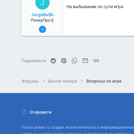
J
На выбывание по сути игра
JorgeBu$h
ПокерПро🥇
25 Июл 2022
434
3
Reddit
Pinterest
WhatsApp
Электронная почта
Ссылка
Поделиться:
Форумы
Школа покера
Вопросы по игре
О проекте
Forum.poker.ru создан исключительно в информационны
целях и не принимает денежных платежей со стороны