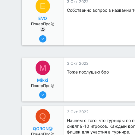
3 Окт 2022
E
Собственно вопрос в названии т
EVO
ПокерПро🥈
25 Июл 2022
385
0
3 Окт 2022
M
Тоже послушаю бро
Mikki
ПокерПро🥉
25 Июл 2022
245
0
3 Окт 2022
Q
Начнем с того, что турниры по 
сидят 9-10 игроков. Каждый дол
QORON@
фишек для участия в турнире.
ПокерПро🥉