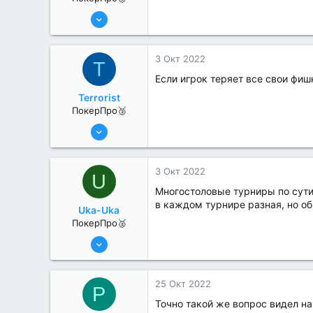
25 Июл 2022
248
0
3 Окт 2022
T
Если игрок теряет все свои фишк
Terrorist
ПокерПро🥉
25 Июл 2022
236
0
3 Окт 2022
U
Многостоловые турниры по сути 
в каждом турнире разная, но об
Uka-Uka
ПокерПро🥈
25 Июл 2022
256
1
25 Окт 2022
P
Точно такой же вопрос видел н