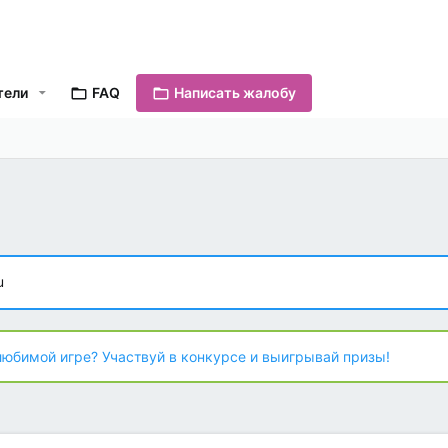
тели
FAQ
Написать жалобу
u
любимой игре? Участвуй в конкурсе и выигрывай призы!