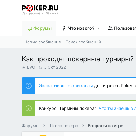
Форумы
Что нового?
Пользова
Новые сообщения
Поиск сообщений
Как проходят покерные турниры?
А
Д
EVO
3 Окт 2022
в
а
т
т
о
а
Эксклюзивные фрироллы
для игроков Poker.r
р
н
т
а
е
ч
м
а
Конкурс “Термины покера":
Что ты знаешь о 
ы
л
а
Форумы
Школа покера
Вопросы по игре