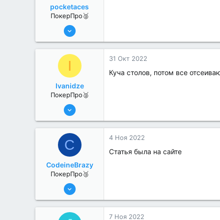
pocketaces
ПокерПро🥈
6 Июн 2022
386
3
31 Окт 2022
I
Куча столов, потом все отсеива
Ivanidze
ПокерПро🥈
25 Июл 2022
390
0
4 Ноя 2022
C
Статья была на сайте
CodeineBrazy
ПокерПро🥉
17 Авг 2022
188
3
7 Ноя 2022