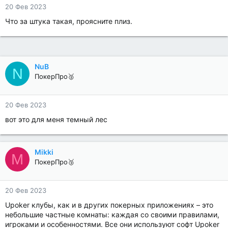
20 Фев 2023
Что за штука такая, проясните плиз.
NuB
N
ПокерПро🥈
20 Фев 2023
вот это для меня темный лес
Mikki
M
ПокерПро🥉
20 Фев 2023
Upoker клубы, как и в других покерных приложениях – это
небольшие частные комнаты: каждая со своими правилами,
игроками и особенностями. Все они используют софт Upoker