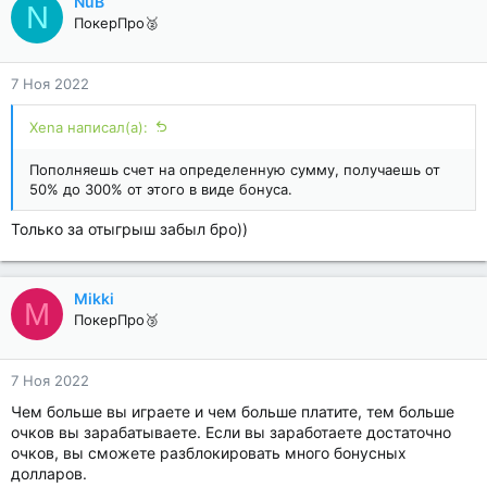
NuB
N
ПокерПро🥈
7 Ноя 2022
Xena написал(а):
Пополняешь счет на определенную сумму, получаешь от
50% до 300% от этого в виде бонуса.
Только за отыгрыш забыл бро))
Mikki
M
ПокерПро🥉
7 Ноя 2022
Чем больше вы играете и чем больше платите, тем больше
очков вы зарабатываете. Если вы заработаете достаточно
очков, вы сможете разблокировать много бонусных
долларов.