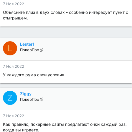
7 Ноя 2022
Объясните плиз в двух словах - особенно интересует пункт с
отыгрышем.
Lester!
L
ПокерПро🥈
7 Ноя 2022
У каждого рума свои условия
Ziggy
Z
ПокерПро🥇
7 Ноя 2022
Как правило, покерные сайты предлагают очки каждый раз,
когда вы играете.