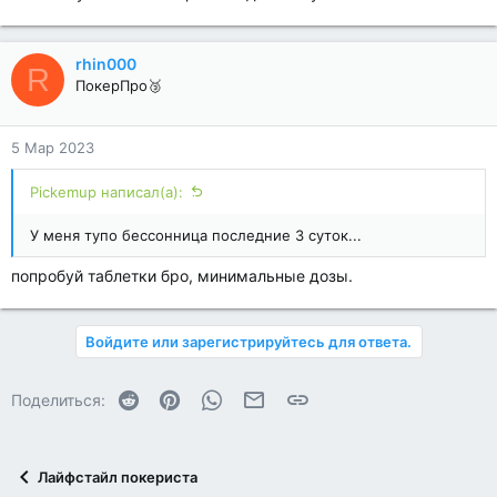
rhin000
R
ПокерПро🥉
5 Мар 2023
Pickemup написал(а):
У меня тупо бессонница последние 3 суток...
попробуй таблетки бро, минимальные дозы.
Войдите или зарегистрируйтесь для ответа.
Reddit
Pinterest
WhatsApp
Электронная почта
Ссылка
Поделиться:
Лайфстайл покериста