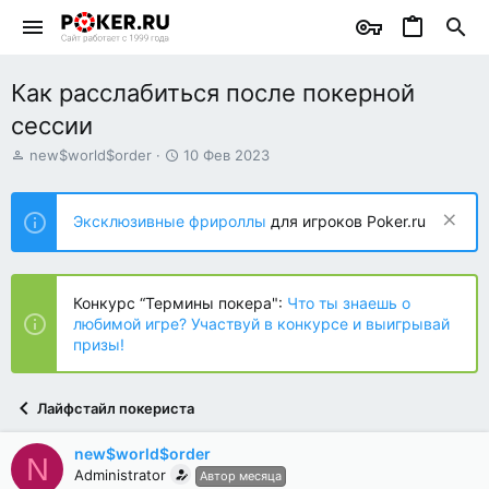
Как расслабиться после покерной
сессии
А
Д
new$world$order
10 Фев 2023
в
а
т
т
о
а
Эксклюзивные фрироллы
для игроков Poker.ru
р
н
т
а
е
ч
м
а
Конкурс “Термины покера":
Что ты знаешь о
ы
л
любимой игре? Участвуй в конкурсе и выигрывай
а
призы!
Лайфстайл покериста
new$world$order
N
Administrator
Автор месяца