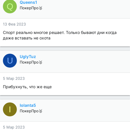
Queens1
Q
ПокерПро🥈
13 Фев 2023
Спорт реально многое решает. Только бывают дни когда
даже вставать не охота
UglyTuz
U
ПокерПро🥈
5 Мар 2023
Прибухнуть, что же еще
Iolanta5
I
ПокерПро🥈
5 Мар 2023