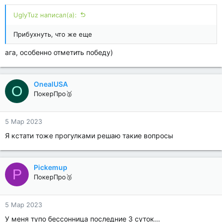
UglyTuz написал(а):
Прибухнуть, что же еще
ага, особенно отметить победу)
OnealUSA
O
ПокерПро🥈
5 Мар 2023
Я кстати тоже прогулками решаю такие вопросы
Pickemup
P
ПокерПро🥉
5 Мар 2023
У меня тупо бессонница последние 3 суток...