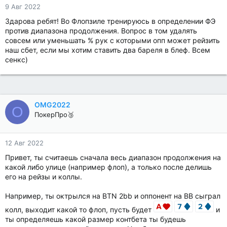
9 Авг 2022
Здарова ребят! Во Флопзиле тренируюсь в определении ФЭ
против диапазона продолжения. Вопрос в том удалять
совсем или уменьшать % рук с которыми опп может рейзить
наш сбет, если мы хотим ставить два бареля в блеф. Всем
сенкс)
OMG2022
O
ПокерПро🥉
12 Авг 2022
Привет, ты считаешь сначала весь диапазон продолжения на
какой либо улице (например флоп), а только после делишь
его на рейзы и коллы.
Например, ты октрылся на BTN 2bb и оппонент на BB сыграл
колл, выходит какой то флоп, пусть будет
и
ты определяешь какой размер контбета ты будешь