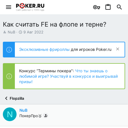
Как считать FE на флопе и терне?
А
Д
NuB
9 Авг 2022
в
а
т
т
о
а
Эксклюзивные фрироллы
для игроков Poker.ru
р
н
т
а
е
ч
м
а
Конкурс “Термины покера":
Что ты знаешь о
ы
л
любимой игре? Участвуй в конкурсе и выигрывай
а
призы!
Flopzilla
NuB
N
ПокерПро🥈