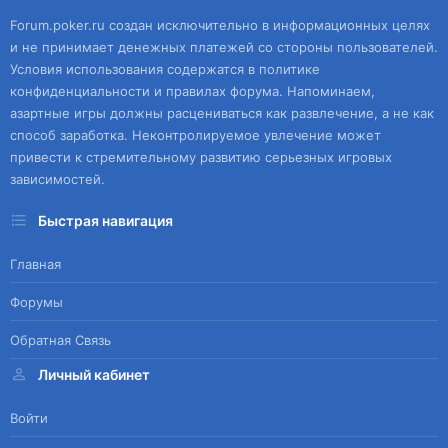
Forum.poker.ru создан исключительно в информационных целях
и не принимает денежных платежей со стороны пользователей.
Условия использования содержатся в политике
конфиденциальности и правилах форума. Напоминаем,
азартные игры должны расцениваться как развлечение, а не как
способ заработка. Неконтролируемое увлечение может
привести к стремительному развитию серьезных игровых
зависимостей.
Быстрая навигация
Главная
Форумы
Обратная Связь
Личный кабинет
Войти