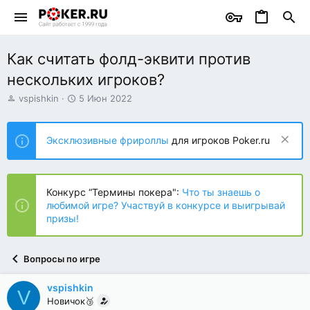
Как считать фолд-эквити против
нескольких игроков?
А
Д
vspishkin
5 Июн 2022
в
а
т
т
о
а
Эксклюзивные фрироллы
для игроков Poker.ru
р
н
т
а
е
ч
м
а
Конкурс “Термины покера":
Что ты знаешь о
ы
л
любимой игре? Участвуй в конкурсе и выигрывай
а
призы!
Вопросы по игре
vspishkin
V
Новичок🥉