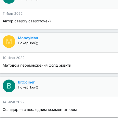
7 Июн 2022
Автор сверху сверхточен)
MoneyMan
M
ПокерПро🥈
10 Июн 2022
Методом перемножения фолд эквити
BitCoiner
B
ПокерПро🥈
14 Июл 2022
Солидарен с последним комментатором