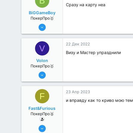
B
Сразу на карту неа
BiGGameBoy
ПокерПро🥇
6 Июн 2022
439
6
22 Дек 2022
V
Визу и Мастер упразднили
Volon
ПокерПро🥇
13 Июн 2022
415
0
23 Апр 2023
F
и вправду как то криво мою тему
Fast&Furious
ПокерПро🥈
6 Июн 2022