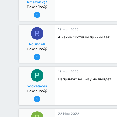
Amazonk@
ПокерПро🥉
17 Авг 2022
192
0
15 Ноя 2022
R
А какие системы принимает?
RoundeR
ПокерПро🥈
6 Июн 2022
311
2
15 Ноя 2022
P
Напрямую на Визу не выйдет
pocketaces
ПокерПро🥈
6 Июн 2022
386
3
22 Ноя 2022