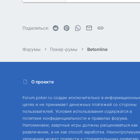
363
2
Reddit
Pinterest
WhatsApp
Электронная почта
Ссылка
Поделиться:
Форумы
Покер-румы
Betonline
О проекте
Forum.poker.ru создан исключительно в информационны
целях и не принимает денежных платежей со стороны
пользователей. Условия использования содержатся в
политике конфиденциальности и правилах форума.
Напоминаем, азартные игры должны расцениваться как
развлечение, а не как способ заработка. Неконтролируе
увлечение может привести к стремительному развитию