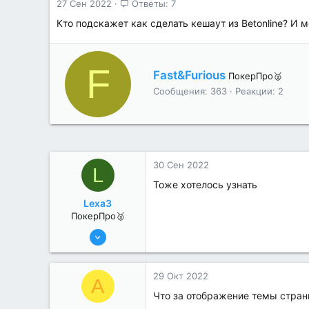
27 Сен 2022
Ответы: 7
Кто подскажет как сделать кешаут из Betonline? И 
F
А
Fast&Furious
ПокерПро🥈
в
Сообщения
363
Реакции
2
т
о
р
30 Сен 2022
L
Тоже хотелось узнать
Lexa3
ПокерПро🥉
17 Авг 2022
194
1
29 Окт 2022
A
Что за отображение темы стран