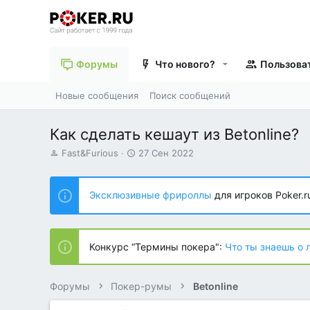
Форумы
Что нового?
Пользова
Новые сообщения
Поиск сообщений
Как сделать кешаут из Betonline?
А
Д
Fast&Furious
27 Сен 2022
в
а
т
т
о
а
Эксклюзивные фрироллы
для игроков Poker.r
р
н
т
а
е
ч
м
а
Конкурс “Термины покера":
Что ты знаешь о 
ы
л
а
Форумы
Покер-румы
Betonline