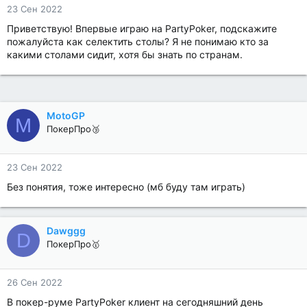
23 Сен 2022
Приветствую! Впервые играю на PartyPoker, подскажите
пожалуйста как селектить столы? Я не понимаю кто за
какими столами сидит, хотя бы знать по странам.
MotoGP
M
ПокерПро🥉
23 Сен 2022
Без понятия, тоже интересно (мб буду там играть)
Dawggg
D
ПокерПро🥇
26 Сен 2022
В покер-руме PartyPoker клиент на сегодняшний день