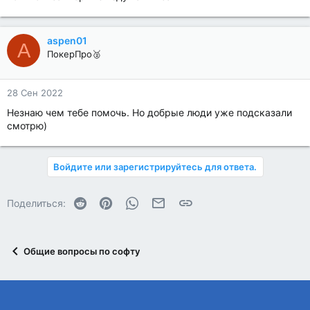
aspen01
A
ПокерПро🥈
28 Сен 2022
Незнаю чем тебе помочь. Но добрые люди уже подсказали
смотрю)
Войдите или зарегистрируйтесь для ответа.
Reddit
Pinterest
WhatsApp
Электронная почта
Ссылка
Поделиться:
Общие вопросы по софту