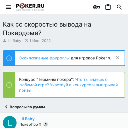
Как со скоростью вывода на
Покердоме?
А
Д
Lil Baby
1 Июн 2022
в
а
т
т
о
а
Эксклюзивные фрироллы
для игроков Poker.ru
р
н
т
а
е
ч
м
а
Конкурс “Термины покера":
Что ты знаешь о
ы
л
любимой игре? Участвуй в конкурсе и выигрывай
а
призы!
Вопросы по румам
Lil Baby
L
ПокерПро🥈