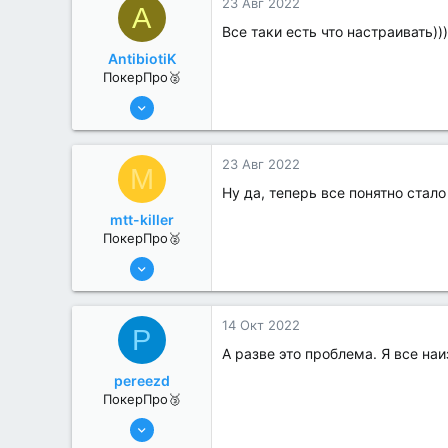
23 Авг 2022
A
Все таки есть что настраивать)))
AntibiotiK
ПокерПро🥈
6 Июн 2022
281
1
23 Авг 2022
M
Ну да, теперь все понятно стало
mtt-killer
ПокерПро🥈
6 Июн 2022
265
1
14 Окт 2022
P
А разве это проблема. Я все на
pereezd
ПокерПро🥉
6 Июн 2022
225