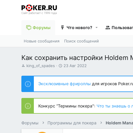
Форумы
Что нового?
Пользова
Новые сообщения
Поиск сообщений
Как сохранить настройки Holdem 
А
Д
king_of_spades
23 Авг 2022
в
а
т
т
о
а
Эксклюзивные фрироллы
для игроков Poker.r
р
н
т
а
е
ч
м
а
Конкурс “Термины покера":
Что ты знаешь о 
ы
л
а
Форумы
Программы для покера
Holdem Mana