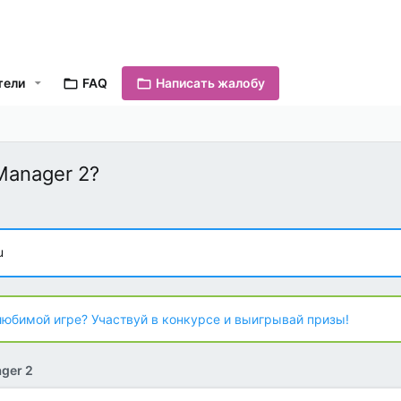
тели
FAQ
Написать жалобу
Manager 2?
u
любимой игре? Участвуй в конкурсе и выигрывай призы!
ger 2