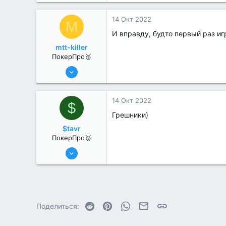
1
14 Окт 2022
M
И вправду, будто первый раз иг
mtt-killer
ПокерПро🥈
6 Июн 2022
265
1
14 Окт 2022
$
Грешники)
$tavr
ПокерПро🥉
6 Июн 2022
201
1
Reddit
Pinterest
WhatsApp
Электронная почта
Ссылка
Поделиться: