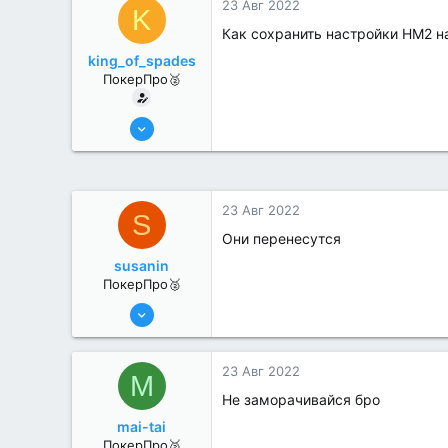
23 Авг 2022
K
Как сохранить настройки HM2 н
king_of_spades
ПокерПро🥈
6 Июн 2022
395
0
23 Авг 2022
S
Они перенесутся
susanin
ПокерПро🥈
6 Июн 2022
330
1
23 Авг 2022
M
Не заморачивайся бро
mai-tai
ПокерПро🥈