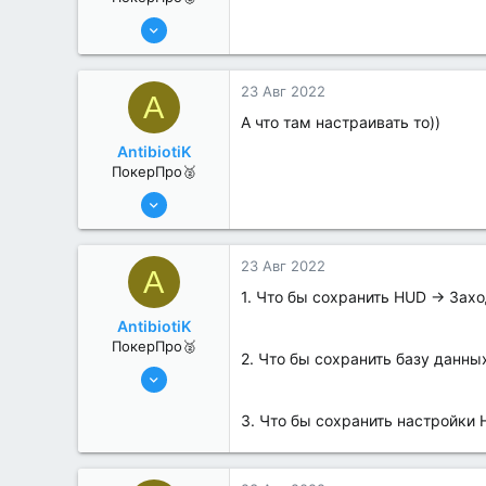
6 Июн 2022
294
0
23 Авг 2022
A
А что там настраивать то))
AntibiotiK
ПокерПро🥈
6 Июн 2022
281
1
23 Авг 2022
A
1. Что бы сохранить HUD -> Захо
AntibiotiK
ПокерПро🥈
2. Что бы сохранить базу данны
6 Июн 2022
281
3. Что бы сохранить настройки 
1