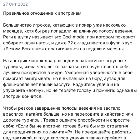
27 Окт 2022
Правильное отношение к апстрикам
Большинство игроков, катающих в покер уже несколько
месяцев, хотя бы раз попадали на длинную полосу везения.
Реги в шутку называют это God-mode, при котором покерист
собирает одни натсы, и даже 72 складывается в фулл-хаус.
«Режим Бога» может затягиваться на недели и месяцы.
На апстрике игрок два раз подряд затаскивает крупные
турниры, из-за чего легко зазнаться и почувствовать себя
лучшим покеристов в мире. Умеренная уверенность в себе
помогает выигрывать, но в выпавших на борд аутах для
флеш-рояля нет вашей заслуги. Радуйтесь удаче и не
упускайте «волну», но не теряйте голову и помните: однажды
апстрик кончится.
Чтобы резкое завершение полосы везения не застало
врасплох, катайте больше, но не переходите в хайстекс или
дорогие турниры. Трезво оцените способности и спросите
себя: «Если бы не апстрик, готова была бы моя стратегия
для продвижения по лимитам?». Не прекращайте работать
над тактикой, и тогда «полоса удачи» плавно перейдет в