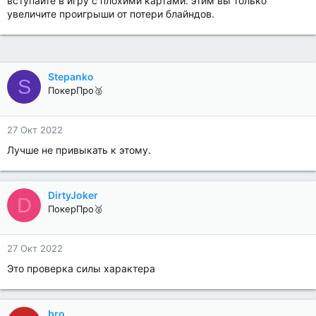
вступайте в игру с плохими картами: этим вы только
увеличите проигрыши от потери блайндов.
Stepanko
S
ПокерПро🥈
27 Окт 2022
Лучше не привыкать к этому.
DirtyJoker
D
ПокерПро🥈
27 Окт 2022
Это проверка силы характера
bro