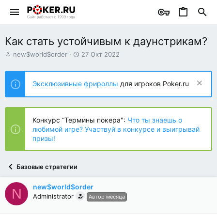
Как стать устойчивым к даунстрикам?
А
Д
new$world$order
27 Окт 2022
в
а
т
т
о
а
Эксклюзивные фрироллы
для игроков Poker.ru
р
н
т
а
е
ч
м
а
Конкурс “Термины покера":
Что ты знаешь о
ы
л
любимой игре? Участвуй в конкурсе и выигрывай
а
призы!
Базовые стратегии
new$world$order
N
Administrator
Автор месяца