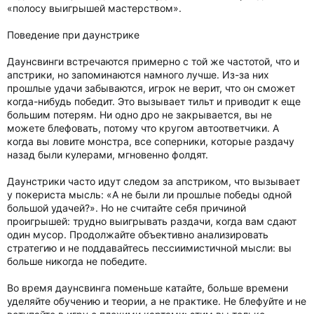
«полосу выигрышей мастерством».
Поведение при даунстрике
Даунсвинги встречаются примерно с той же частотой, что и
апстрики, но запоминаются намного лучше. Из-за них
прошлые удачи забываются, игрок не верит, что он сможет
когда-нибудь победит. Это вызывает тильт и приводит к еще
большим потерям. Ни одно дро не закрывается, вы не
можете блефовать, потому что кругом автоответчики. А
когда вы ловите монстра, все соперники, которые раздачу
назад были кулерами, мгновенно фолдят.
Даунстрики часто идут следом за апстриком, что вызывает
у покериста мысль: «А не были ли прошлые победы одной
большой удачей?». Но не считайте себя причиной
проигрышей: трудно выигрывать раздачи, когда вам сдают
один мусор. Продолжайте объективно анализировать
стратегию и не поддавайтесь пессиимистичной мысли: вы
больше никогда не победите.
Во время даунсвинга поменьше катайте, больше времени
уделяйте обучению и теории, а не практике. Не блефуйте и не