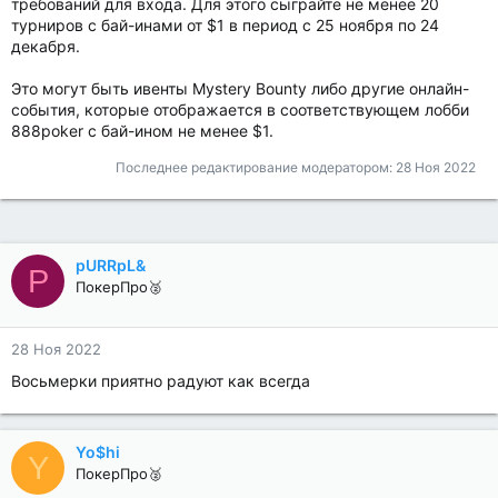
требований для входа. Для этого сыграйте не менее 20
турниров с бай-инами от $1 в период с 25 ноября по 24
декабря.
Это могут быть ивенты Mystery Bounty либо другие онлайн-
события, которые отображается в соответствующем лобби
888poker с бай-ином не менее $1.
Последнее редактирование модератором:
28 Ноя 2022
pURRpL&
P
ПокерПро🥈
28 Ноя 2022
Восьмерки приятно радуют как всегда
Yo$hi
Y
ПокерПро🥈