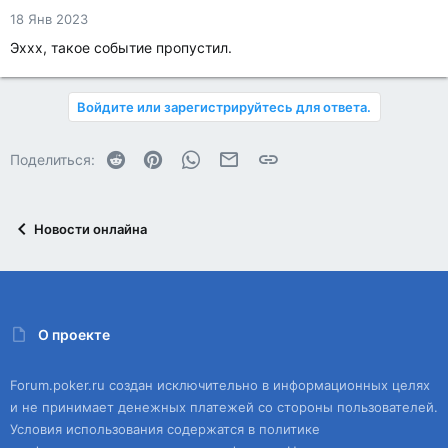
18 Янв 2023
Эххх, такое событие пропустил.
Войдите или зарегистрируйтесь для ответа.
Reddit
Pinterest
WhatsApp
Электронная почта
Ссылка
Поделиться:
Новости онлайна
О проекте
Forum.poker.ru создан исключительно в информационных целях
и не принимает денежных платежей со стороны пользователей.
Условия использования содержатся в политике