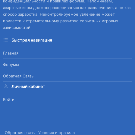
конфиденциальности и правилах форума. Напоминаем,
азартные игры должны расцениваться как развлечение, а не как
способ заработка. Неконтролируемое увлечение может
привести к стремительному развитию серьезных игровых
зависимостей.
Быстрая навигация
Главная
Форумы
Обратная Связь
Личный кабинет
Войти
Обратная связь
Условия и правила