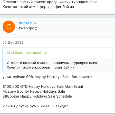
Огласите полный список праздничных турниров плиз.
Хочется такой атмосферы, пофиг бай ин
ChipaChip
C
ПокерПро🥇
20 Дек 2022
KillaPoker написал(а):
Огласите полный список праздничных турниров плиз.
Хочется такой атмосферы, пофиг бай ин
у них сейчас 50% Happy Holidays Sale. Вот список:
$100,000 GTD Happy Holidays Sale Main Event
Mystery Bounty Happy Holidays Sale
888poker Happy Holidays Sale Schedule
Или ты другие румы имеешь ввиду?