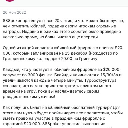
26 Ноя 2022
888poker празднует свое 20-летие, и что может быть лучше,
чем отметить юбилей, подарив своим игрокам огромные
награды. Недавно в рамках этого события было проведено
несколько промо, но большинство еще впереди.
Одной из акций является юбилейный фриролл с призом $20
000, который запланирован на 25 декабря (Рождество по
Григорианскому календарю) 20:00 по Гринвичу.
Каждый, кто участвует в юбилейном фриролле за $20 000,
получает по 3000 фишек. Блайнды начинаются с 15/30/3a и
увеличиваются каждые четыре минуты. Турбоструктура
означает, что вам не придется тратить слишком много
времени на игру, пока вы наслаждаетесь своим
рождественским ужином!
Как получить билет на юбилейный бесплатный турнир? Для
этого вам нужно будет пройти через все препятствия, чтобы
иметь право на участие в праздничном фриролле с
гарантией $20 000. 888poker упростил выполнение