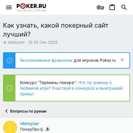
Как узнать, какой покерный сайт
лучший?
А
Д
ideloyzer
20 Сен 2022
в
а
т
т
о
а
Эксклюзивные фрироллы
для игроков Poker.ru
р
н
т
а
е
ч
м
а
Конкурс “Термины покера":
Что ты знаешь о
ы
л
любимой игре? Участвуй в конкурсе и выигрывай
а
призы!
Вопросы по румам
ideloyzer
I
ПокерПро🥈