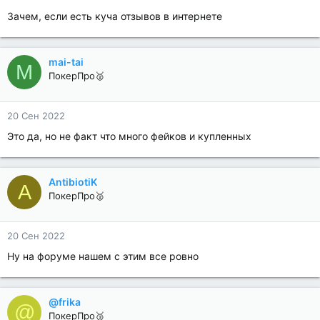
Зачем, если есть куча отзывов в интернете
mai-tai
M
ПокерПро🥈
20 Сен 2022
Это да, но не факт что много фейков и купленных
AntibiotiK
A
ПокерПро🥈
20 Сен 2022
Ну на форуме нашем с этим все ровно
@frika
@
ПокерПро🥉