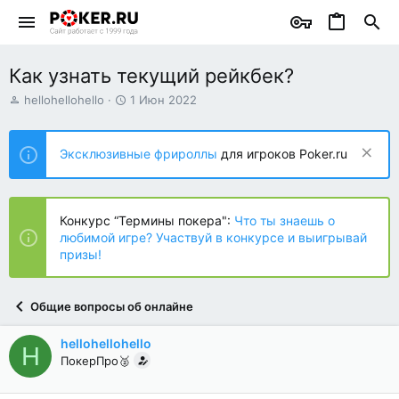
Как узнать текущий рейкбек?
А
Д
hellohellohello
1 Июн 2022
в
а
т
т
о
а
Эксклюзивные фрироллы
для игроков Poker.ru
р
н
т
а
е
ч
м
а
Конкурс “Термины покера":
Что ты знаешь о
ы
л
любимой игре? Участвуй в конкурсе и выигрывай
а
призы!
Общие вопросы об онлайне
hellohellohello
H
ПокерПро🥈