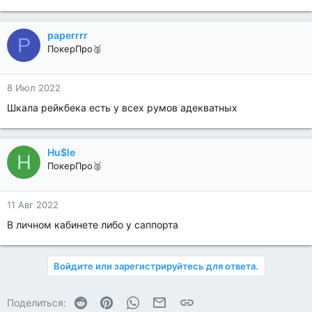
paperrrr
P
ПокерПро🥈
8 Июл 2022
Шкала рейкбека есть у всех румов адекватных
Hu$le
H
ПокерПро🥈
11 Авг 2022
В личном кабинете либо у саппорта
Войдите или зарегистрируйтесь для ответа.
Reddit
Pinterest
WhatsApp
Электронная почта
Ссылка
Поделиться: