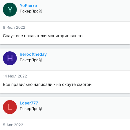
YoPierre
Y
ПокерПро🥈
8 Июл 2022
Скаут все показатели мониторит как-то
herooftheday
H
ПокерПро🥈
14 Июл 2022
Все правильно написали - на скауте смотри
Loser777
L
ПокерПро🥈
5 Авг 2022