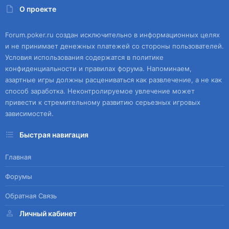
О проекте
Forum.poker.ru создан исключительно в информационных целях
и не принимает денежных платежей со стороны пользователей.
Условия использования содержатся в политике
конфиденциальности и правилах форума. Напоминаем,
азартные игры должны расцениваться как развлечение, а не как
способ заработка. Неконтролируемое увлечение может
привести к стремительному развитию серьезных игровых
зависимостей.
Быстрая навигация
Главная
Форумы
Обратная Связь
Личный кабинет