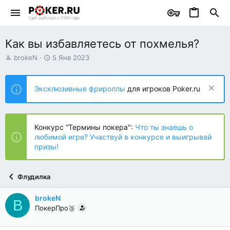
Как вы избавляетесь от похмелья?
А
Д
brokeN
5 Янв 2023
в
а
т
т
о
а
Эксклюзивные фрироллы
для игроков Poker.ru
р
н
т
а
е
ч
м
а
Конкурс “Термины покера":
Что ты знаешь о
ы
л
любимой игре? Участвуй в конкурсе и выигрывай
а
призы!
Флудилка
brokeN
B
ПокерПро🥉