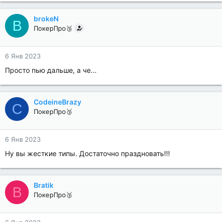
brokeN
B
ПокерПро🥉
6 Янв 2023
Просто пью дальше, а че...
CodeineBrazy
C
ПокерПро🥉
6 Янв 2023
Ну вы жесткие типы. Достаточно праздновать!!!
Bratik
B
ПокерПро🥉