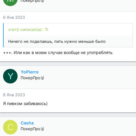
ПокерПро🥈
6 Янв 2023
xren2 написал(а):
Ничего не поделаешь, пить нужно меньше было
+++. Или как в моем случае вообще не употреблять
YoPierre
Y
ПокерПро🥈
8 Янв 2023
Я пивком забиваюсь)
Casha
C
ПокерПро🥈