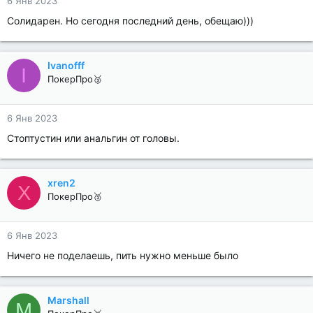
6 Янв 2023
Солидарен. Но сегодня последний день, обещаю)))
Ivanofff
I
ПокерПро🥉
6 Янв 2023
Стоптустин или анальгин от головы.
xren2
X
ПокерПро🥉
6 Янв 2023
Ничего не поделаешь, пить нужно меньше было
Marshall
M