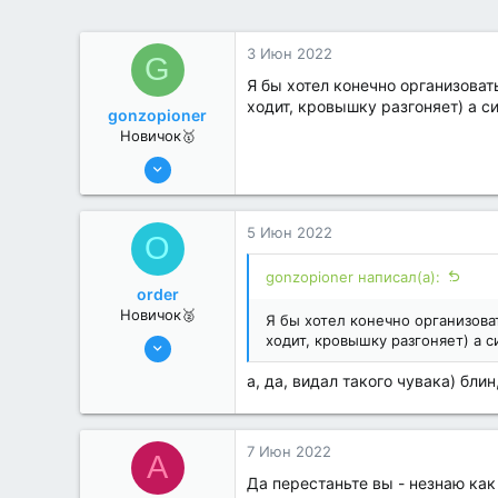
3 Июн 2022
G
Я бы хотел конечно организовать
ходит, кровышку разгоняет) а с
gonzopioner
Новичок🥇
2 Июн 2022
14
0
5 Июн 2022
O
gonzopioner написал(а):
order
Новичок🥈
Я бы хотел конечно организоват
4 Июн 2022
ходит, кровышку разгоняет) а с
6
а, да, видал такого чувака) бли
0
7 Июн 2022
A
Да перестаньте вы - незнаю как