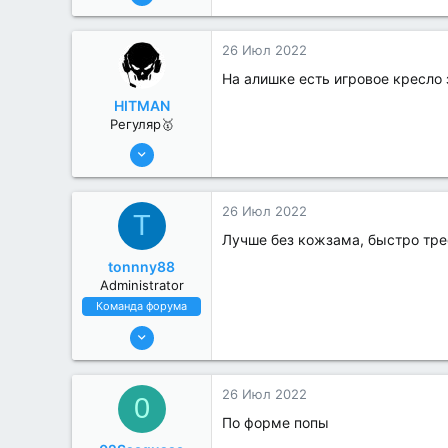
367
3
26 Июл 2022
На алишке есть игровое кресло 
HITMAN
Регуляр🥇
25 Июн 2022
87
7
26 Июл 2022
T
Лучше без кожзама, быстро тре
tonnny88
Administrator
Команда форума
19 Июл 2022
663
7
26 Июл 2022
0
По форме попы