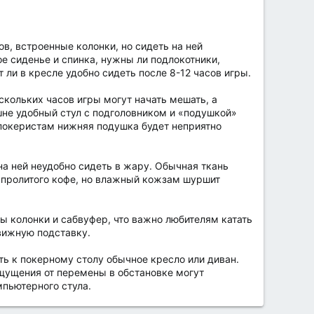
в, встроенные колонки, но сидеть на ней
ое сиденье и спинка, нужны ли подлокотники,
 ли в кресле удобно сидеть после 8-12 часов игры.
кольких часов игры могут начать мешать, а
шне удобный стул с подголовником и «подушкой»
покеристам нижняя подушка будет неприятно
на ней неудобно сидеть в жару. Обычная ткань
о пролитого кофе, но влажный кожзам шуршит
ы колонки и сабвуфер, что важно любителям катать
движную подставку.
ть к покерному столу обычное кресло или диван.
щущения от перемены в обстановке могут
мпьютерного стула.