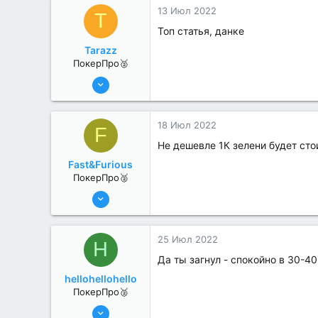
13 Июл 2022
T
Топ статья, данке
Tarazz
ПокерПро🥈
13 Июн 2022
325
2
18 Июл 2022
F
Не дешевле 1К зелени будет сто
Fast&Furious
ПокерПро🥈
6 Июн 2022
363
2
25 Июл 2022
H
Да ты загнул - спокойно в 30-
hellohellohello
ПокерПро🥈
8 Июн 2022