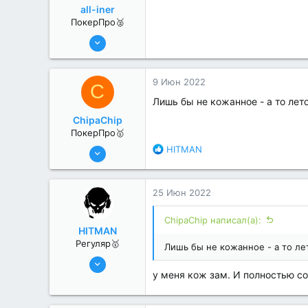
all-iner
ПокерПро🥈
6 Июн 2022
320
1
9 Июн 2022
C
Лишь бы не кожанное - а то ле
ChipaChip
ПокерПро🥇
8 Июн 2022
Р
HITMAN
е
479
а
2
к
25 Июн 2022
ц
и
ChipaChip написал(а):
и
HITMAN
:
Регуляр🥇
Лишь бы не кожанное - а то л
25 Июн 2022
у меня кож зам. И полностью с
87
7