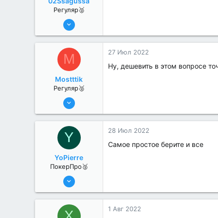
02Ssagussa
Регуляр🥈
19 Июл 2022
71
0
27 Июл 2022
M
Ну, дешевить в этом вопросе то
Mostttik
Регуляр🥈
19 Июл 2022
68
0
28 Июл 2022
Y
Самое простое берите и все
YoPierre
ПокерПро🥈
13 Июн 2022
357
0
1 Авг 2022
X