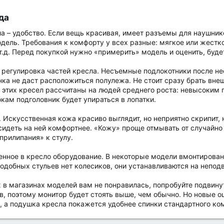
а​
 – удобство. Если вещь красивая, имеет разъемы для наушнико
модель. Требования к комфорту у всех разные: мягкое или жестк
т.д. Перед покупкой нужно «примерить» модель и оценить, будет
 регулировка частей кресла. Несъемные подлокотники после нес
нка не даст расположиться полулежа. Не стоит сразу брать вне
этих кресел рассчитаны на людей среднего роста: невысоким 
окам подголовник будет упираться в лопатки.
 Искусственная кожа красиво выглядит, но неприятно скрипит, 
 сидеть на ней комфортнее. «Кожу» проще отмывать от случайн
прилипания» к стулу.
енное в кресло оборудование. В некоторые модели вмонтирован
подобных стульев нет колесиков, они устанавливаются на непо
 в магазинах моделей вам не понравилась, попробуйте подвину
, поэтому монитор будет стоять выше, чем обычно. Но новые о
, а подушка кресла покажется удобнее спинки стандартного ко