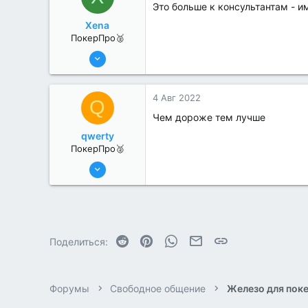
Это больше к консультантам - им
Xena
ПокерПро🥈
25 Июл 2022
397
0
4 Авг 2022
Q
Чем дороже тем лучше
qwerty
ПокерПро🥈
13 Июн 2022
379
0
Reddit
Pinterest
WhatsApp
Электронная почта
Ссылка
Поделиться:
Форумы
Свободное общение
Железо для пок