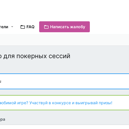
тели
FAQ
Написать жалобу
о для покерных сессий
u
любимой игре? Участвуй в конкурсе и выигрывай призы!
ера