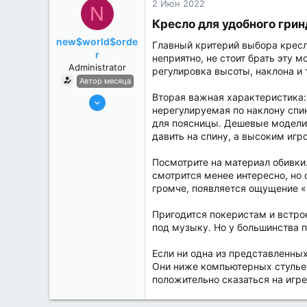
2 Июн 2022
N
Кресло для удобного гринд
new$world$orde
Главный критерий выбора кресла
r
неприятно, не стоит брать эту 
Administrator
регулировка высоты, наклона и 
Автор месяца
Вторая важная характеристика:
27 Май 2022
нерегулируемая по наклону спи
3,039
для поясницы. Дешевые модели 
184
давить на спину, а высоким игр
Посмотрите на материал обивки.
смотрится менее интересно, но
громче, появляется ощущение «
Пригодится покеристам и встро
под музыку. Но у большинства 
Если ни одна из представленных
Они ниже компьютерных стульев
положительно сказаться на игре