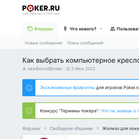
Форумы
Что нового?
Пользова
Новые сообщения
Поиск сообщений
Как выбрать компьютерное кресл
А
Д
new$world$order
2 Июн 2022
в
а
т
т
о
а
Эксклюзивные фрироллы
для игроков Poker.r
р
н
т
а
е
ч
м
а
Конкурс “Термины покера":
Что ты знаешь о 
ы
л
а
Форумы
Свободное общение
Железо для пок