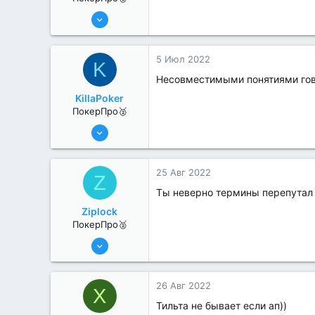
8 Июн 2022
258
4
5 Июл 2022
K
Несовместимыми понятиями го
KillaPoker
ПокерПро🥈
13 Июн 2022
384
0
25 Авг 2022
Z
Ты неверно термины перепутал
Ziplock
ПокерПро🥈
13 Июн 2022
354
0
26 Авг 2022
X
Тильта не бывает если ап))