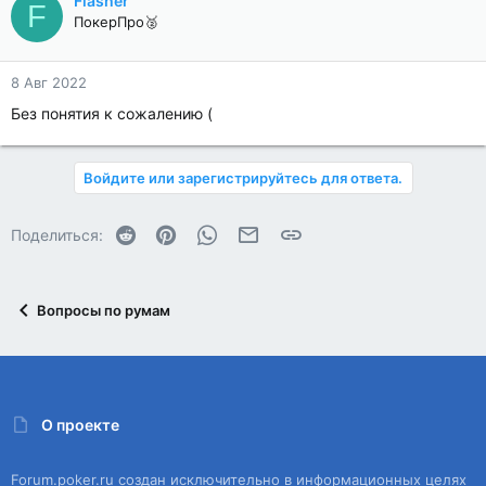
Flasher
F
ПокерПро🥈
8 Авг 2022
Без понятия к сожалению (
Войдите или зарегистрируйтесь для ответа.
Reddit
Pinterest
WhatsApp
Электронная почта
Ссылка
Поделиться:
Вопросы по румам
О проекте
Forum.poker.ru создан исключительно в информационных целях