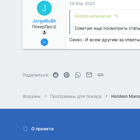
29 Апр 2023
J
Goddd написал(а):
JorgeBu$h
ПокерПро🥇
Советую еще посмотреть стать
Сенкс. И всем другим за ответы
25 Июл 2022
434
3
Reddit
Pinterest
WhatsApp
Электронная почта
Ссылка
Поделиться:
Форумы
Программы для покера
Holdem Mana
О проекте