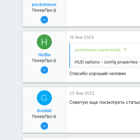
pocketaces
ПокерПро🥈
6 Июн 2022
386
3
19 Янв 2023
H
pocketaces написал(а):
Hu$le
ПокерПро🥈
HUD options - config properties 
13 Июн 2022
Спасибо хороший человек
339
2
23 Янв 2023
G
Советую еще посмотреть статью
Goddd
ПокерПро🥈
25 Июл 2022
371
0