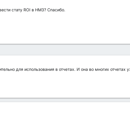
ести стату ROI в HM3? Спасибо.
ительно для использования в отчетах. И она во многих отчетах у