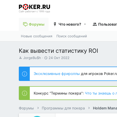
Форумы
Что нового?
Пользова
Новые сообщения
Поиск сообщений
Как вывести статистику ROI
А
Д
JorgeBu$h
24 Окт 2022
в
а
т
т
о
а
Эксклюзивные фрироллы
для игроков Poker.r
р
н
т
а
е
ч
м
а
Конкурс “Термины покера":
Что ты знаешь о 
ы
л
а
Форумы
Программы для покера
Holdem Mana