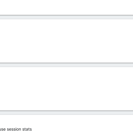
use session stats