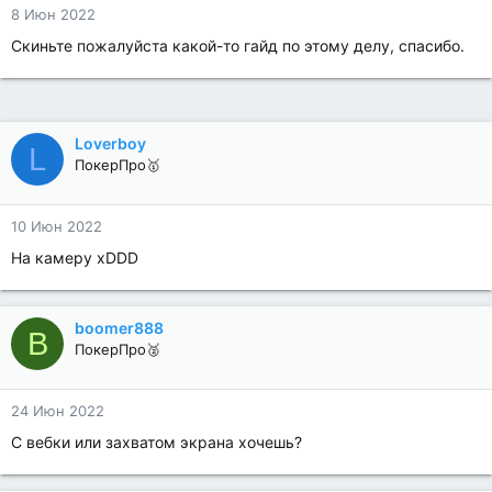
8 Июн 2022
Скиньте пожалуйста какой-то гайд по этому делу, спасибо.
Loverboy
L
ПокерПро🥇
10 Июн 2022
На камеру xDDD
boomer888
B
ПокерПро🥈
24 Июн 2022
С вебки или захватом экрана хочешь?