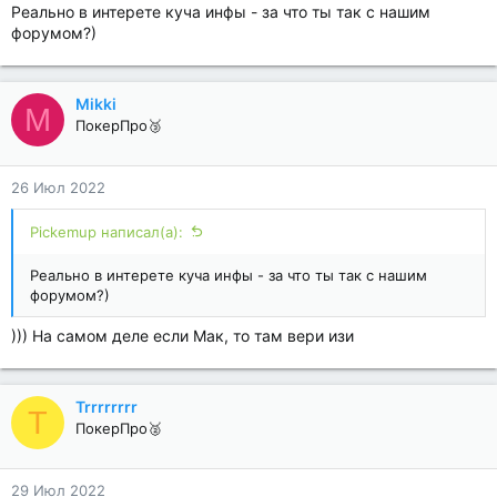
Реально в интерете куча инфы - за что ты так с нашим
форумом?)
Mikki
M
ПокерПро🥉
26 Июл 2022
Pickemup написал(а):
Реально в интерете куча инфы - за что ты так с нашим
форумом?)
))) На самом деле если Мак, то там вери изи
Trrrrrrrr
T
ПокерПро🥈
29 Июл 2022