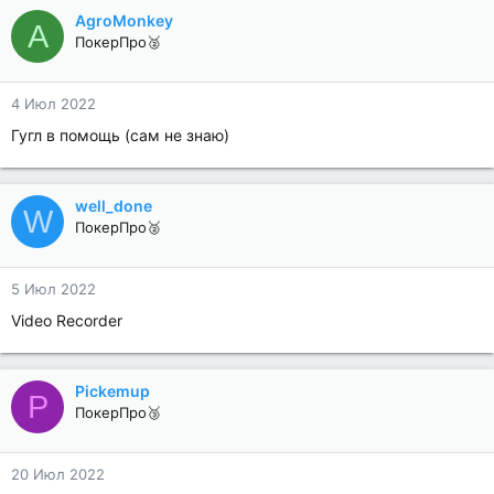
AgroMonkey
A
ПокерПро🥈
4 Июл 2022
Гугл в помощь (сам не знаю)
well_done
W
ПокерПро🥈
5 Июл 2022
Video Recorder
Pickemup
P
ПокерПро🥉
20 Июл 2022