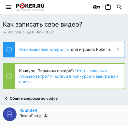
Как записать свое видео?
А
Д
RoundeR
8 Июн 2022
в
а
т
т
о
а
Эксклюзивные фрироллы
для игроков Poker.ru
р
н
т
а
е
ч
м
а
Конкурс “Термины покера":
Что ты знаешь о
ы
л
любимой игре? Участвуй в конкурсе и выигрывай
а
призы!
Общие вопросы по софту
RoundeR
R
ПокерПро🥈