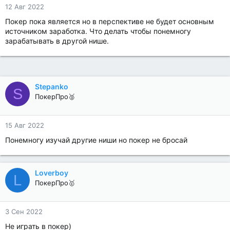
12 Авг 2022
Покер пока является но в перспективе не будет основным
источником заработка. Что делать чтобы понемногу
зарабатывать в другой нише.
Stepanko
S
ПокерПро🥈
15 Авг 2022
Понемногу изучай другие ниши но покер не бросай
Loverboy
L
ПокерПро🥇
3 Сен 2022
Не играть в покер)