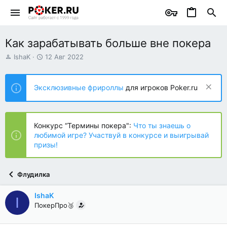
Как зарабатывать больше вне покера
А
Д
IshaK
12 Авг 2022
в
а
т
т
о
а
Эксклюзивные фрироллы
для игроков Poker.ru
р
н
т
а
е
ч
м
а
Конкурс “Термины покера":
Что ты знаешь о
ы
л
любимой игре? Участвуй в конкурсе и выигрывай
а
призы!
Флудилка
IshaK
I
ПокерПро🥉