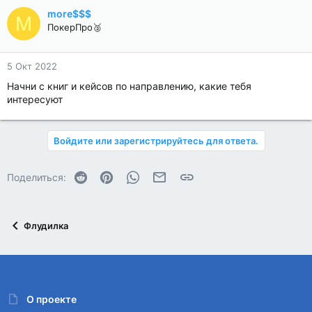
more$$$
M
ПокерПро🥈
5 Окт 2022
Начни с книг и кейсов по направлению, какие тебя
интересуют
Войдите или зарегистрируйтесь для ответа.
Reddit
Pinterest
WhatsApp
Электронная почта
Ссылка
Поделиться:
Флудилка
О проекте