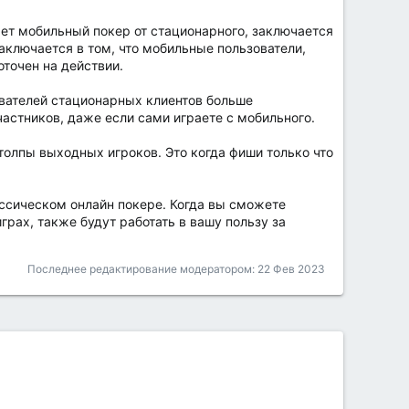
ет мобильный покер от стационарного, заключается
заключается в том, что мобильные пользователи,
оточен на действии.
ователей стационарных клиентов больше
частников, даже если сами играете с мобильного.
 толпы выходных игроков. Это когда фиши только что
ассическом онлайн покере. Когда вы сможете
рах, также будут работать в вашу пользу за
Последнее редактирование модератором:
22 Фев 2023