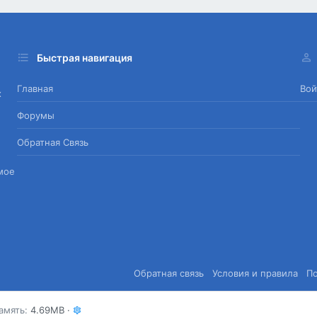
Быстрая навигация
Главная
Вой
х
Форумы
Обратная Связь
мое
Обратная связь
Условия и правила
П
амять
4.69MB