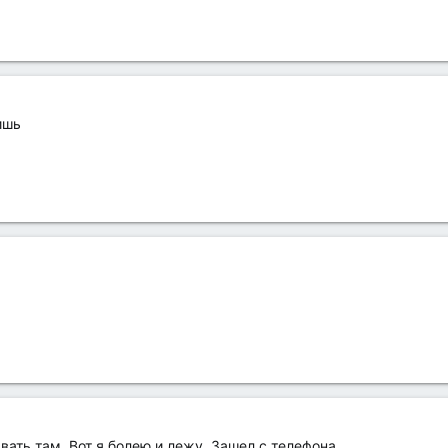
ишь
ать там. Вот я болею и лежу. Зашел с телефона