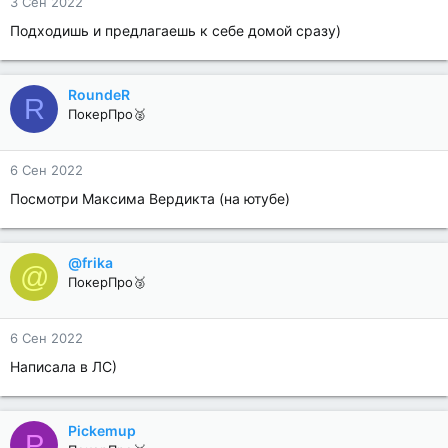
3 Сен 2022
Подходишь и предлагаешь к себе домой сразу)
RoundeR
R
ПокерПро🥈
6 Сен 2022
Посмотри Максима Вердикта (на ютубе)
@frika
@
ПокерПро🥉
6 Сен 2022
Написала в ЛС)
Pickemup
P