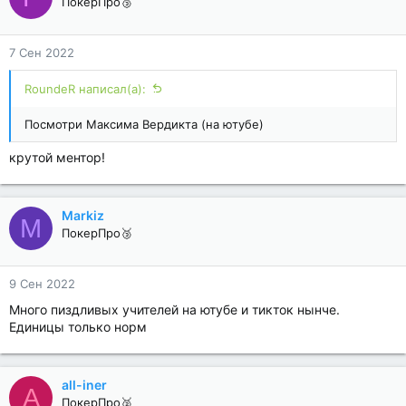
ПокерПро🥉
7 Сен 2022
RoundeR написал(а):
Посмотри Максима Вердикта (на ютубе)
крутой ментор!
Markiz
M
ПокерПро🥉
9 Сен 2022
Много пиздливых учителей на ютубе и тикток нынче.
Единицы только норм
all-iner
A
ПокерПро🥈