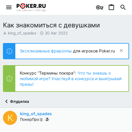
Как знакомиться с девушками
А
Д
king_of_spades
30 Авг 2022
в
а
т
т
о
а
Эксклюзивные фрироллы
для игроков Poker.ru
р
н
т
а
е
ч
м
а
Конкурс “Термины покера":
Что ты знаешь о
ы
л
любимой игре? Участвуй в конкурсе и выигрывай
а
призы!
Флудилка
king_of_spades
K
ПокерПро🥈