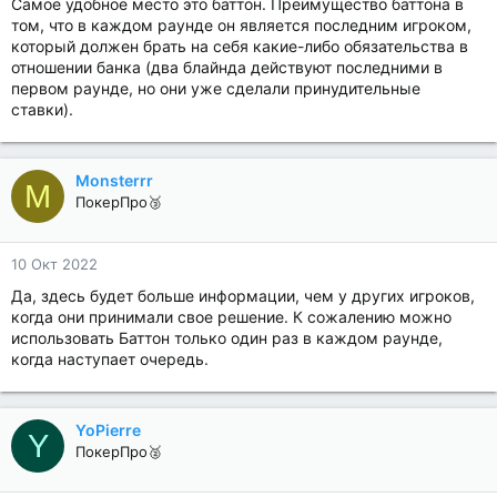
Самое удобное место это баттон. Преимущество баттона в
том, что в каждом раунде он является последним игроком,
который должен брать на себя какие-либо обязательства в
отношении банка (два блайнда действуют последними в
первом раунде, но они уже сделали принудительные
ставки).
Monsterrr
M
ПокерПро🥉
10 Окт 2022
Да, здесь будет больше информации, чем у других игроков,
когда они принимали свое решение. К сожалению можно
использовать Баттон только один раз в каждом раунде,
когда наступает очередь.
YoPierre
Y
ПокерПро🥈