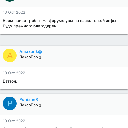
10 Окт 2022
Всем привет ребят! На форуме увы не нашел такой инфы.
Буду премного благодарен.
Amazonk@
A
ПокерПро🥉
10 Окт 2022
Баттон.
PunisheR
P
ПокерПро🥉
10 Окт 2022