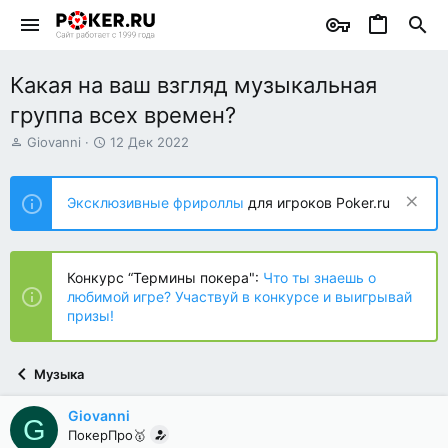
Какая на ваш взгляд музыкальная
группа всех времен?
А
Д
Giovanni
12 Дек 2022
в
а
т
т
о
а
Эксклюзивные фрироллы
для игроков Poker.ru
р
н
т
а
е
ч
м
а
Конкурс “Термины покера":
Что ты знаешь о
ы
л
любимой игре? Участвуй в конкурсе и выигрывай
а
призы!
Музыка
Giovanni
G
ПокерПро🥇