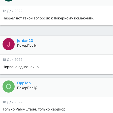
12 Дек 2022
Назрел вот такой вопросик к покерному комьюнити)
jordan23
J
ПокерПро🥉
18 Дек 2022
Нирвана однозначно
OppTop
O
ПокерПро🥉
18 Дек 2022
Только Раммштайн, только хардкор